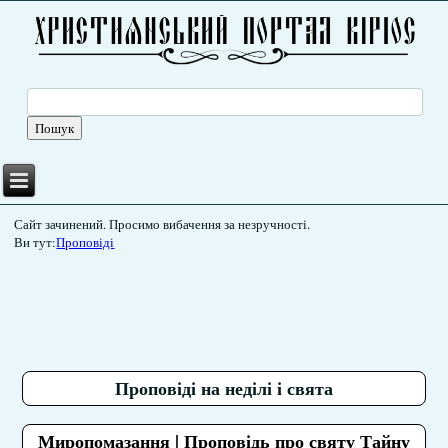
Сайт зачинений. Просимо вибачення за незручності.
Ви тут:
Проповіді
Проповіді на неділі і свята
Миропомазання | Проповідь про святу Тайну