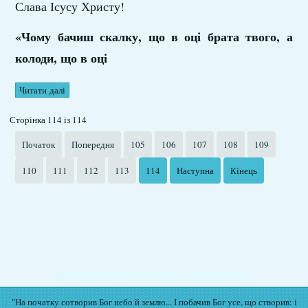
Слава Ісусу Христу!
«Чому бачиш скалку, що в оці брата твого, а
колоди, що в оці
Читати далі
Сторінка 114 із 114
Початок
Попередня
105
106
107
108
109
110
111
112
113
114
Наступна
Кінець
Подати записку на молитву Богослужіння онлайн
"На початку сотворив Бог небо й землю... І побачив Бог усе, що створив: і