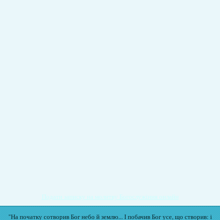
Подати записку на молитву Богослужіння онлайн
"На початку сотворив Бог небо й землю... І побачив Бог усе, що створив: і