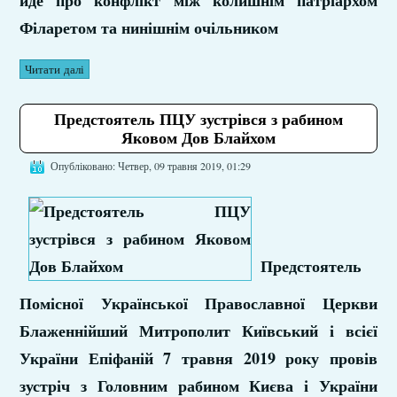
йде про конфлікт між колишнім патріархом
Філаретом та нинішнім очільником
Читати далі
Предстоятель ПЦУ зустрівся з рабином
Яковом Дов Блайхом
Опубліковано: Четвер, 09 травня 2019, 01:29
Предстоятель
Помісної Української Православної Церкви
Блаженнійший Митрополит Київський і всієї
України Епіфаній 7 травня 2019 року провів
зустріч з Головним рабином Києва і України