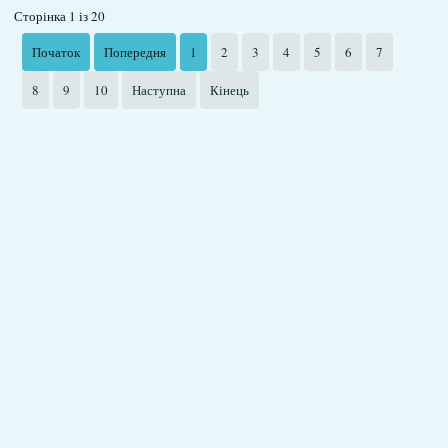
Сторінка 1 із 20
Початок
Попередня
1
2
3
4
5
6
7
8
9
10
Наступна
Кінець