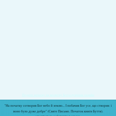
Подати записку на молитву Богослужіння онлайн
"На початку сотворив Бог небо й землю... І побачив Бог усе, що створив: і
воно було дуже добре" (Святе Письмо. Початок книги Буття).