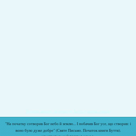
Подати записку на молитву Богослужіння онлайн
"На початку сотворив Бог небо й землю... І побачив Бог усе, що створив: і
воно було дуже добре" (Святе Письмо. Початок книги Буття).