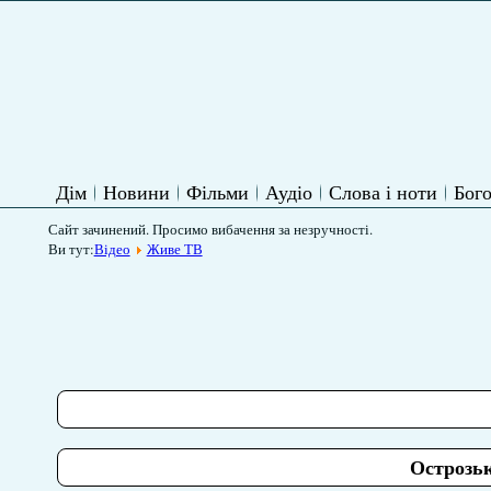
Дім
Новини
Фільми
Аудіо
Слова і ноти
Бого
Сайт зачинений. Просимо вибачення за незручності.
Ви тут:
Відео
Живе ТВ
Острозьк