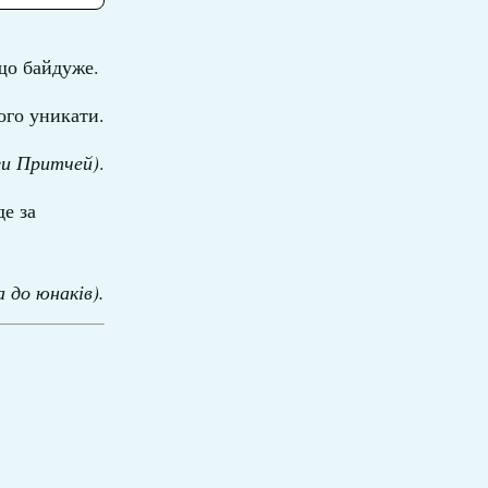
 що байдуже.
ого уникати.
ги Притчей)
.
де за
а до юнаків).