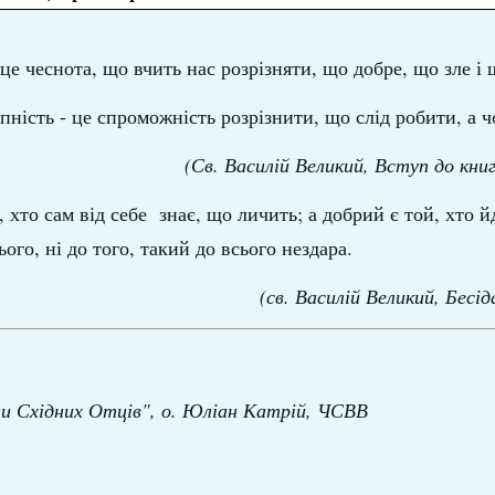
 це чеснота, що вчить нас розрізняти, що добре, що зле і
ність - це спроможність розрізнити, що слід робити, а ч
(Св. Василій Великий, Вступ до кни
хто сам від себе знає, що личить; а добрий є той, хто й
ого, ні до того, такий до всього нездара.
(св. Василій Великий, Бесід
и Східних Отців", о. Юліан Катрій, ЧСВВ