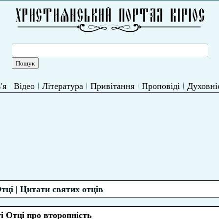
'я
Відео
Література
Привітання
Проповіді
Духовні
тці | Цитати святих отців
і Отці про второпність