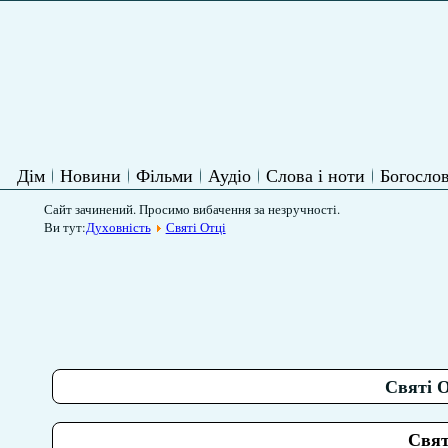
Дім
Новини
Фільми
Аудіо
Слова і ноти
Богослов
Сайт зачинений. Просимо вибачення за незручності.
Ви тут:
Духовність
Святі Отці
Святі О
Свят