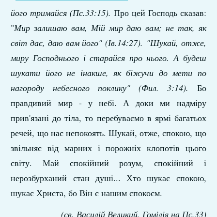
його тримайся (Пс.33:15).
Про цей Господь сказав:
"
Мир залишаю вам, Мій мир даю вам; не так, як
світ дає, даю вам його" (Ів.14:27).
"Шукай, отже,
миру Господнього і старайся про нього. А будеш
шукати його не інакше, як біжучи до мети по
нагороду небесного поклику" (Фил. 3:14).
Бо
правдивий мир - у небі. А доки ми надміру
прив'язані до тіла, то перебуваємо в ярмі багатьох
речей, що нас непокоять. Шукай, отже, спокою, що
звільняє від марних і порожніх клопотів цього
світу. Май спокійний розум, спокійний і
нерозбурханий стан душі... Хто шукає спокою,
шукає Христа, бо Він є нашим спокоєм.
(св. Василій Великий, Гомілія на Пс.33)