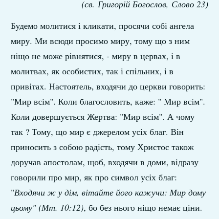
(св. Григорій Богослов, Слово 23)
Будемо молитися і кликати, просячи собі ангела
миру. Ми всюди просимо миру, тому що з ним
ніщо не може рівнятися, - миру в цервах, і в
молитвах, як особистих, так і спільних, і в
привітах. Настоятель, входячи до церкви говорить:
"Мир всім". Коли благословить, каже: " Мир всім".
Коли довершується Жертва: "Мир всім". А чому
так ? Тому, що мир є джерелом усіх благ. Він
приносить з собою радість, тому Христос також
доручав апостолам, щоб, входячи в доми, відразу
говорили про мир, як про символ усіх благ:
"
Входячи ж у дім, вітайте його кажучи: Мир дому
цьому" (Мт. 10:12)
, бо без нього ніщо немає ціни.