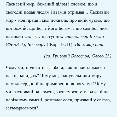
Ласкавий мир, бажаний ділом і словом, що я
сьогодні подав людям і взамін отримав... Ласкавий
мир - моя праця і моя похвала, про який чуємо, що
він Божий, що Бог є його Богом, і що сам Бог ним
називається, як у наступних словах:
мир Божий
(Фил.4:7);
Бог миру
(!Кор. 13:11);
Він є мир наш.
(св. Григорій Богослов, Слово 23)
Чому ми, почитателі любові, так ненавидимося і
нас ненавидять? Чому ми, шанувальники миру,
немилосердно й непримиренно ворогуємо? Чому
ми, засновані на камені, хитаємося, утверджені на
наріжному камені, розпадаємося, призвані у світло,
затьмарюємося?