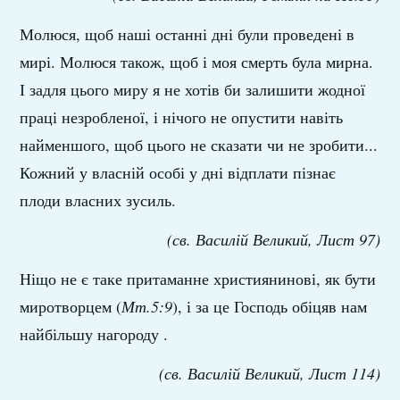
Молюся, щоб наші останні дні були проведені в
мирі. Молюся також, щоб і моя смерть була мирна.
І задля цього миру я не хотів би залишити жодної
праці незробленої, і нічого не опустити навіть
найменшого, щоб цього не сказати чи не зробити...
Кожний у власній особі у дні відплати пізнає
плоди власних зусиль.
(св. Василій Великий, Лист 97)
Ніщо не є таке притаманне християнинові, як бути
миротворцем (
Мт.5:9
), і за це Господь обіцяв нам
найбільшу нагороду .
(св. Василій Великий, Лист 114)