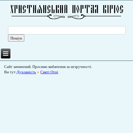
Сайт зачинений. Просимо вибачення за незручності.
Ви тут:
Духовність
Святі Отці