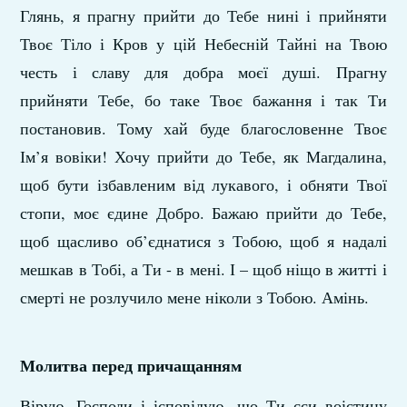
Глянь, я прагну прийти до Тебе нині і прийняти
Твоє Тіло і Кров у цій Небесній Тайні на Твою
честь і славу для добра моєї душі. Прагну
прийняти Тебе, бо таке Твоє бажання і так Ти
постановив. Тому хай буде благословенне Твоє
Ім’я вовіки! Хочу прийти до Тебе, як Магдалина,
щоб бути ізбавленим від лукавого, і обняти Твої
стопи, моє єдине Добро. Бажаю прийти до Тебе,
щоб щасливо об’єднатися з Тобою, щоб я надалі
мешкав в Тобі, а Ти - в мені. І – щоб ніщо в житті і
смерті не розлучило мене ніколи з Тобою. Амінь.
Молитва перед причащанням
Вірую, Господи і ісповідую, що Ти єси воістину