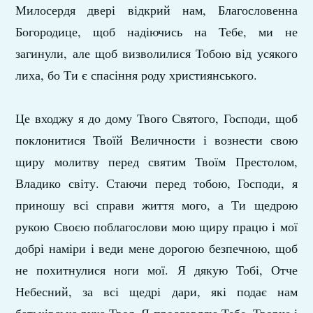
Милосердя двері відкрий нам, Благословенна
Богородице, щоб надіючись на Тебе, ми не
загинули, але щоб визволилися Тобою від усякого
лиха, бо Ти є спасіння роду християнського.
Це входжу я до дому Твого Святого, Господи, щоб
поклонитися Твоїй Величности і вознести свою
щиру молитву перед святим Твоїм Престолом,
Владико світу. Стаючи перед тобою, Господи, я
приношу всі справи життя мого, а Ти щедрою
рукою Своєю поблагослови мою щиру працю і мої
добрі наміри і веди мене дорогою безпечною, щоб
не похитнулися ноги мої. Я дякую Тобі, Отче
Небесний, за всі щедрі дари, які подає нам