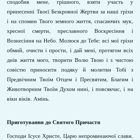
сподобив мене, грішного, взяти участь у
принесенні Твоєї Безкровної Жертви за наші гріхи
і на спомин Твого земного життя, спасаючих мук,
хресної смерти, преславного Воскресіння і
Вознесіння на Небо. Молюся до Тебе: всі мої гріхи
обмий, очисти і прости, і дай мені, протягом всіх
днів життя мого, творити Волю Твою і з чистою
совістю приносити подяку й молитви Тобі з
Предвічним Твоїм Отцем і Пресвятим, Благим і
Животворним Твоїм Духом нині, і повсякчас, і на
віки віків. Амінь.
Приготування до Святого Причастя
Господи Ісусе Христе, Царю непроминаючої слави.