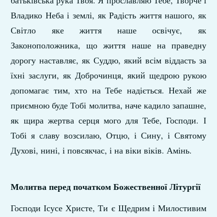
батьківська рука Твоя. Я прославляю Тебе, Творче і
Владико Неба і землі, як Радість життя нашого, як
Світло яке життя наше освічує, як
Законоположника, що життя наше на праведну
дорогу наставляє, як Суддю, який всім віддасть за
їхні заслуги, як Доброчинця, який щедрою рукою
допомагає тим, хто на Тебе надіється. Нехай же
приємною буде Тобі молитва, наче кадило запашне,
як щира жертва серця мого для Тебе, Господи. І
Тобі я славу возсилаю, Отцю, і Сину, і Святому
Духові, нині, і повсякчас, і на віки віків. Амінь.
Молитва перед початком Божественної Літургії
Господи Ісусе Христе, Ти є Щедрим і Милостивим