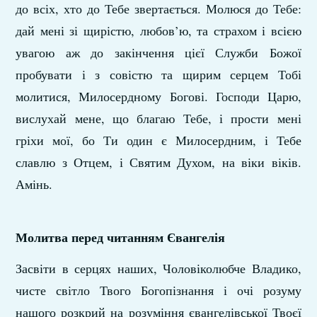
до всіх, хто до Тебе звертається. Молюся до Тебе:
дай мені зі щирістю, любов’ю, та страхом і всією
увагою аж до закінчення цієї Служби Божої
пробувати і з совістю та щирим серцем Тобі
молитися, Милосердному Богові. Господи Царю,
вислухай мене, що благаю Тебе, і прости мені
гріхи мої, бо Ти один є Милосердним, і Тебе
славлю з Отцем, і Святим Духом, на віки віків.
Амінь.
Молитва перед читанням Євангелія
Засвіти в серцях наших, Чоловіколюбче Владико,
чисте світло Твого Богопізнання і очі розуму
нашого розкрий на розуміння євангелівської Твоєї