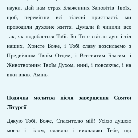
науки. Дай нам страх Блаженних Заповітів Твоїх,
щоб, перемігши всі тілесні пристрасті, ми
проводили духовне життя. Думали й чинили все
так, як подобається Тобі. Бо Ти є світло душ і тіл
наших, Христе Боже, і Тобі славу возсилаємо з
Предвічним Твоїм Отцем, і Всесвятим Благим, і
Животворним Твоїм Духом, нині, і повсякчас, і на
віки віків. Амінь.
Подячна молитва після завершення Святої
Літургії
Дякую Тобі, Боже, Спасителю мій! Усією душею
моєю і тілом, славлю і вихваляю Тебе, що