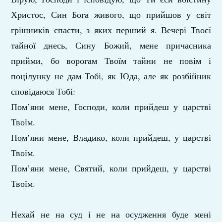
Христос, Син Бога живого, що прийшов у світ
грішників спасти, з яких перший я. Вечері Твоєї
тайної днесь, Сину Божий, мене причасника
прийми, бо ворогам Твоїм тайни не повім і
поцілунку не дам Тобі, як Юда, але як розбійник
сповідаюся Тобі:
Пом’яни мене, Господи, коли прийдеш у царстві
Твоїм.
Пом’яни мене, Владико, коли прийдеш, у царстві
Твоїм.
Пом’яни мене, Святий, коли прийдеш, у царстві
Твоїм.
Нехай не на суд і не на осудження буде мені