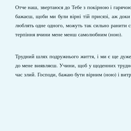
Отче наш, звертаюся до Тебе з покірною і гарячо
бажаєш, щоби ми були вірні тій присязі, аж доки 
люблять одне одного, можуть так сильно ранити 
терпіння вчини мене менш самолюбним (ною).
Трудний шлях подружнього життя, і ми є ще дуже н
до мене виявляєш. Учини, щоб у щоденних трудно
час злий. Господи, бажаю бути вірним (ною) і витр