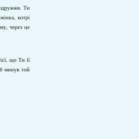
Подружжя. Ти
жінка, котрі
му, через це
єї, що Ти її
об минув той