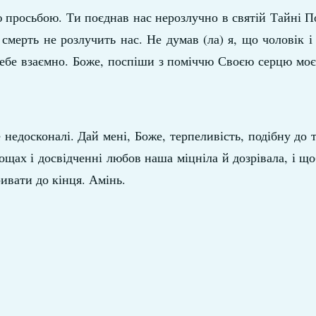
ю просьбою. Ти поєднав нас нерозлучно в святій Тайні 
смерть не розлучить нас. Не думав (ла) я, що чоловік і 
себе взаємно. Боже, поспіши з поміччю Своєю серцю моє
едосконалі. Дай мені, Боже, терпеливість, подібну до ті
щах і досвідченні любов наша міцніла й дозрівала, і щ
ивати до кінця. Амінь.