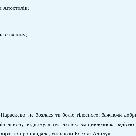
и Апостолів;
е спасіння;
Параскево, не боялася ти болю тілесного, бажаючи доб
іч жіночу відкинула ти; надією зміцнюючись, радісно 
иразно проповідала, співаючи Богові: Алилуя.