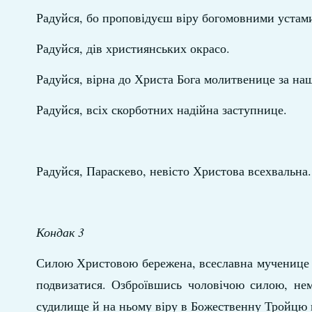
Радуйся, бо проповідуєш віру богомовними устам
Радуйся, дів християнських окрасо.
Радуйся, вірна до Христа Бога молитвенице за наш
Радуйся, всіх скорботних надійна заступнице.
Радуйся, Параскево, невісто Христова всехвальна.
Кондак 3
Силою Христовою бережена, всеславна мученице 
подвизатися. Озброївшись чоловічою силою, нем
судилище й на ньому віру в Божественну Тройцю в