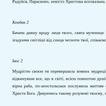
Радуйся, Параскево, невісто Христова всехвальна.
Кондак 2
Бачачи дивну вроду лиця твого, свята мученице
згадуючи світліші від сонця чесноти твої, співаєм
Ікос 2
Мудрістю своєю ти перевершила земних мудреців
відкинувши все, що в світі, всією повнотою душ
вірна раба, по-апостольськи послужила життям 
Христа Бога. Дивуючись такому розумові твоєму, 