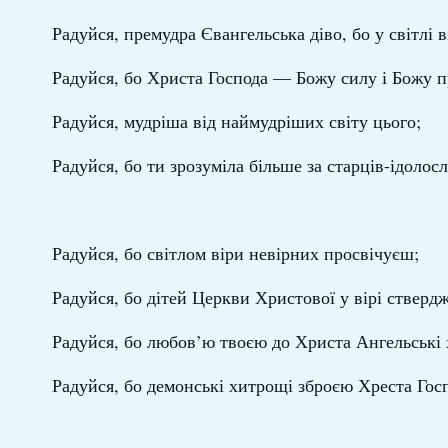
Радуйся, премудра Євангельська діво, бо у світлі в
Радуйся, бо Христа Господа — Божу силу і Божу 
Радуйся, мудріша від наймудріших світу цього;
Радуйся, бо ти зрозуміла більше за старців-ідолос
Радуйся, бо світлом віри невірних просвічуєш;
Радуйся, бо дітей Церкви Христової у вірі стверд
Радуйся, бо любов’ю твоєю до Христа Ангельські 
Радуйся, бо демонські хитрощі зброєю Хреста Гос