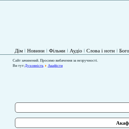
Дім
Новини
Фільми
Аудіо
Слова і ноти
Бого
Сайт зачинений. Просимо вибачення за незручності.
Ви тут:
Духовність
Акафісти
Акафі