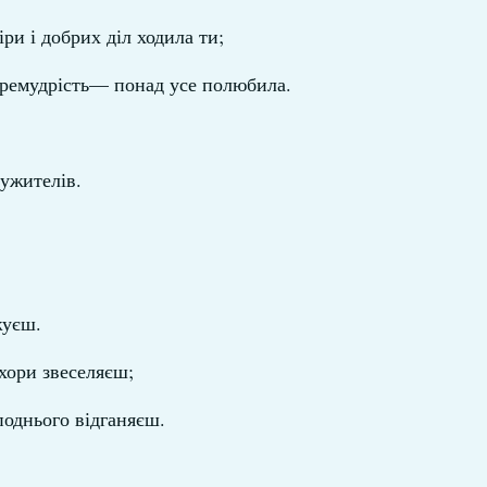
іри і добрих діл ходила ти;
премудрість— понад усе полюбила.
лужителів.
жуєш.
хори звеселяєш;
поднього відганяєш.