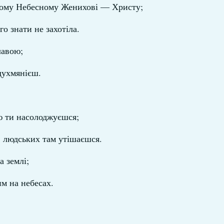
тному Небесному Женихові — Христу;
о знати не захотіла.
лавою;
 духмянієш.
ю ти насолоджуєшся;
в людських там утішаєшся.
а землі;
им на небесах.