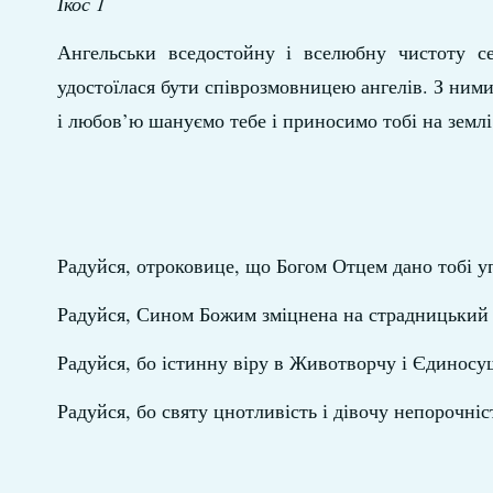
Ікос 1
Ангельськи вседостойну і вселюбну чистоту се
удостоїлася бути співрозмовницею ангелів. З ними
і любов’ю шануємо тебе і приносимо тобі на землі
Радуйся, отроковице, що Богом Отцем дано тобі у
Радуйся, Сином Божим зміцнена на страдницький 
Радуйся, бо істинну віру в Животворчу і Єдинос
Радуйся, бо святу цнотливість і дівочу непорочніс