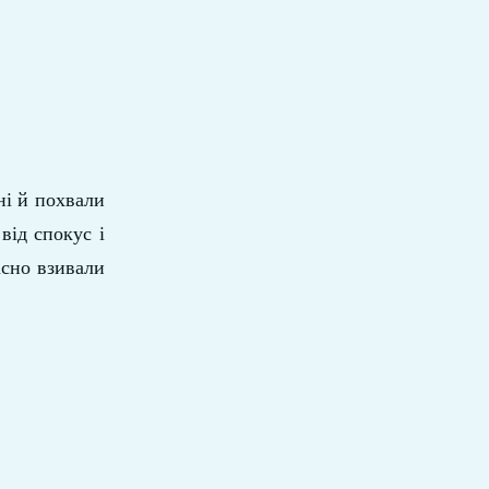
ні й похвали
від спокус і
існо взивали