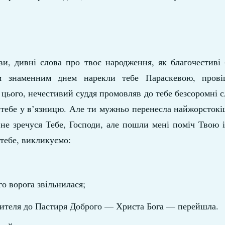
ви, дивні слова про твоє народження, як благочестиві 
м знаменним днем нарекли тебе Параскевою, прові
ього, нечестивий суддя промовляв до тебе безсоромні сл
тебе у в’язницю. Але ти мужньо перенесла найжорстокі
и не зречуся Тебе, Господи, але пошли мені поміч Твою 
 тебе, викликуємо:
о ворога звільнилася;
учителя до Пастиря Доброго — Христа Бога — перейшла.