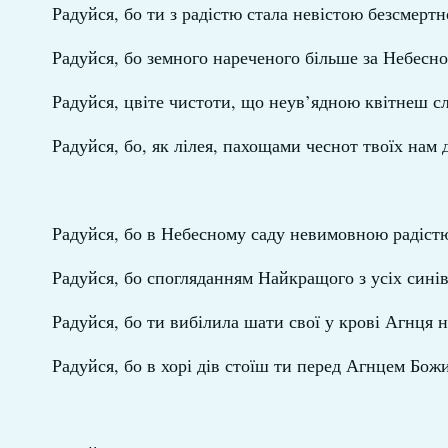
Радуйся, бо ти з радістю стала невістою безсмер
Радуйся, бо земного нареченого більше за Небесног
Радуйся, цвіте чистоти, що неув’ядною квітнеш с
Радуйся, бо, як лілея, пахощами чеснот твоїх нам
Радуйся, бо в Небесному саду невимовною радіст
Радуйся, бо спогляданням Найкращого з усіх сині
Радуйся, бо ти вибілила шати свої у крові Агнця н
Радуйся, бо в хорі дів стоїш ти перед Агнцем Бож