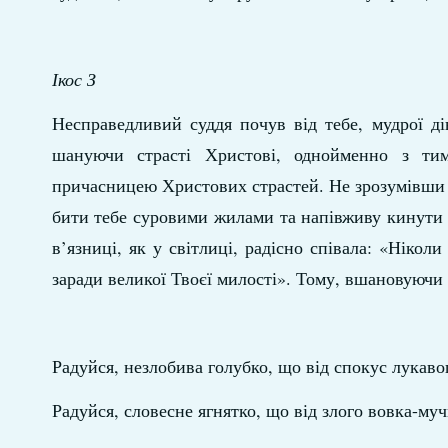
Ікос З
Несправедливий суддя почув від тебе, мудрої ді
шануючи страсті Христові, однойменно з ти
причасницею Христових страстей. Не зрозумівши ц
бити тебе суровими жилами та напівживу кинути 
в’язниці, як у світлиці, радісно співала: «Нікол
заради великої Твоєї милості». Тому, вшановуючи
Радуйся, незлобива голубко, що від спокус лукавог
Радуйся, словесне ягнятко, що від злого вовка-м