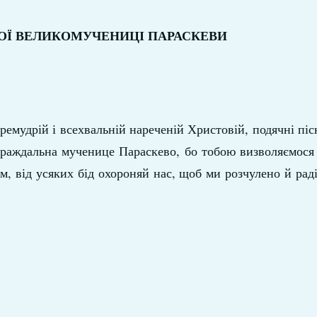
ТОЇ ВЕЛИКОМУЧЕНИЦІ ПАРАСКЕВИ
премудрій і всехвальній нареченій Христовій, подячні піс
страждальна мученице Параскево, бо тобою визволяємося 
м, від усяких бід охороняй нас, щоб ми розчулено й рад