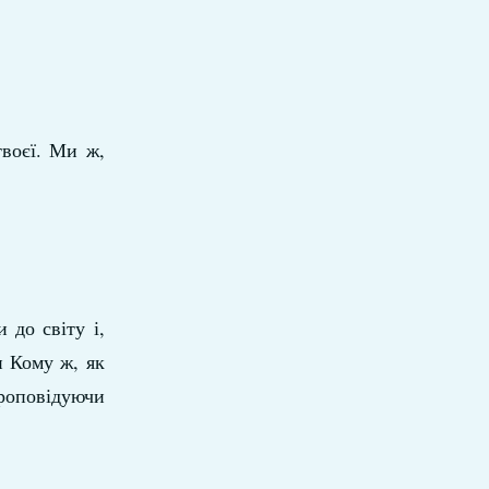
твоєї. Ми ж,
до світу і,
и Кому ж, як
роповідуючи