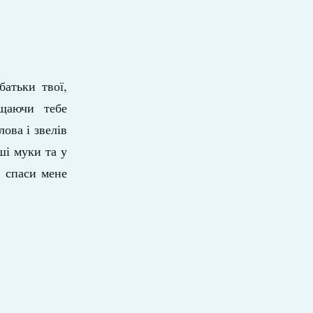
батьки твої,
щаючи тебе
ова і звелів
ші муки та у
і спаси мене