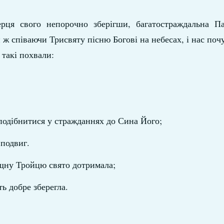
рця свого непорочно зберігши, багатостраждальна Па
 ж співаючи Трисвяту пісню Богові на небесах, і нас поч
 такі похвали:
подібнитися у стражданнях до Сина Його;
подвиг.
ущну Тройцю свято дотримала;
ть добре зберегла.