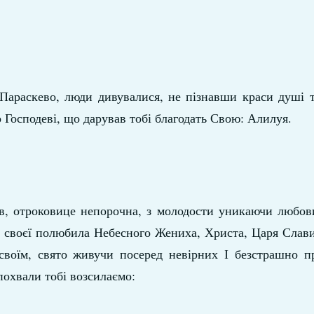
 Параскево, люди дивувалися, не пізнавши краси душі 
о Господеві, що дарував тобі благодать Свою: Алилуя.
, отроковице непорочна, з молодости уникаючи любови 
і своєї полюбила Небесного Жениха, Христа, Царя Слав
своїм, свято живучи посеред невірних І безстрашно п
похвали тобі возсилаємо: