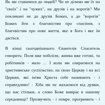
Як ми ставимося до людей? Чи не ділимо ми їх на
"своїх" і на "чужих", на друзів і на ворогів? Ми
покликані не до друзів Божих, а до "ворогів"
Божих йти з благовістям про спасіння, з
благовістям про нове життя, яке в Бога і яке їм
дається.
В кінці сьогоднішнього Євангелія Спаситель
говорить: Поля вже побіліли, жнива вже готові, та
робітників - мало ... І коли ми озираємося на
християнське суспільство, на свою Церкву і на всі
Церкви, які ім'ям Христа себе називають - і
справедливо! - Хіба ми не жахаємося від думки,
що нас стільки, а слово Боже вмирає в нашому
середовищі? Прозвучить - і помре, прогримить - і