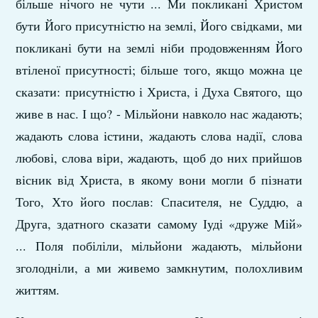
більше нічого не чути ... Ми покликані Христом
бути Його присутністю на землі, Його свідками, ми
покликані бути на землі ніби продовженням Його
втіленої присутності; більше того, якщо можна це
сказати: присутністю і Христа, і Духа Святого, що
живе в нас. І що? - Мільйони навколо нас жадають;
жадають слова істини, жадають слова надії, слова
любові, слова віри, жадають, щоб до них прийшов
вісник від Христа, в якому вони могли б пізнати
Того, Хто його послав: Спасителя, не Суддю, а
Друга, здатного сказати самому Іуді «друже Мій»
... Поля побіліли, мільйони жадають, мільйони
зголодніли, а ми живемо замкнутим, полохливим
життям.