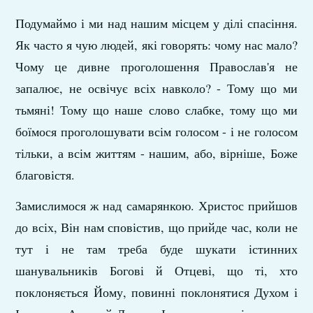
Подумаймо і ми над нашим місцем у ділі спасіння.
Як часто я чую людей, які говорять: чому нас мало?
Чому це дивне проголошення Православ'я не
запалює, не освічує всіх навколо? - Тому що ми
тьмяні! Тому що наше слово слабке, тому що ми
боїмося проголошувати всім голосом - і не голосом
тільки, а всім життям - нашим, або, вірніше, Боже
благовістя.
Замислимося ж над самарянкою. Христос прийшов
до всіх, Він нам сповістив, що прийде час, коли не
тут і не там треба буде шукати істинних
шанувальників Богові й Отцеві, що ті, хто
поклоняється Йому, повинні поклонятися Духом і