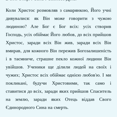
Коли Христос розмовляв з самарянкою, Його учні
дивувалися: як Він може говорити з чужою
людиною? Але Бог є Бог всіх: усіх створив
Господь, усіх обіймає Його любов, до всіх прийшов
Христос, заради всіх Він жив, заради всіх Він
вмирав, для кожного Він пережив Богозалишеність
і в таємниче, страшне пекло кожної людини Він
увійшов. Ученики ще ділили людей на своїх і
чужих; Христос всіх обіймає однією любов'ю. І ми
покликані, будучи Христовими, так само і
ставитися до всіх, заради яких прийшов Спаситель
на землю, заради яких Отець віддав Свого
Єдинородного Сина на смерть.