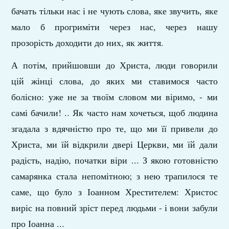
бачать тільки нас і не чують слова, яке звучить, яке
мало б прогриміти через нас, через нашу
прозорість доходити до них, як життя.
А потім, прийшовши до Христа, люди говорили
цій жінці слова, до яких ми ставимося часто
болісно: уже не за твоїм словом ми віримо, - ми
самі бачили! .. Як часто нам хочеться, щоб людина
згадала з вдячністю про те, що ми її привели до
Христа, ми їй відкрили двері Церкви, ми їй дали
радість, надію, початки віри ... З якою готовністю
самарянка стала непомітною; з нею трапилося те
саме, що було з Іоанном Хрестителем: Христос
виріс на повний зріст перед людьми - і вони забули
про Іоанна ...