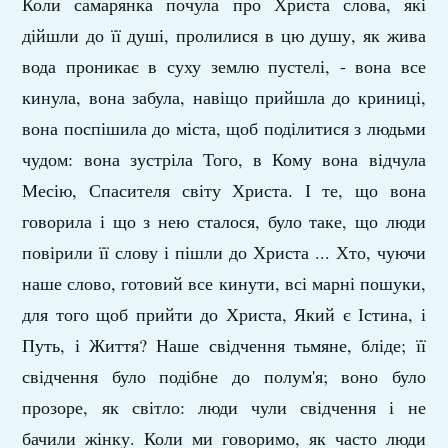
Коли самарянка почула про Христа слова, які
дійшли до її душі, пролилися в цю душу, як жива
вода проникає в суху землю пустелі, - вона все
кинула, вона забула, навіщо прийшла до криниці,
вона поспішила до міста, щоб поділитися з людьми
чудом: вона зустріла Того, в Кому вона відчула
Месію, Спасителя світу Христа. І те, що вона
говорила і що з нею сталося, було таке, що люди
повірили її слову і пішли до Христа ... Хто, чуючи
наше слово, готовий все кинути, всі марні пошуки,
для того щоб прийти до Христа, Який є Істина, і
Путь, і Життя? Наше свідчення тьмяне, бліде; її
свідчення було подібне до полум'я; воно було
прозоре, як світло: люди чули свідчення і не
бачили жінку. Коли ми говоримо, як часто люди