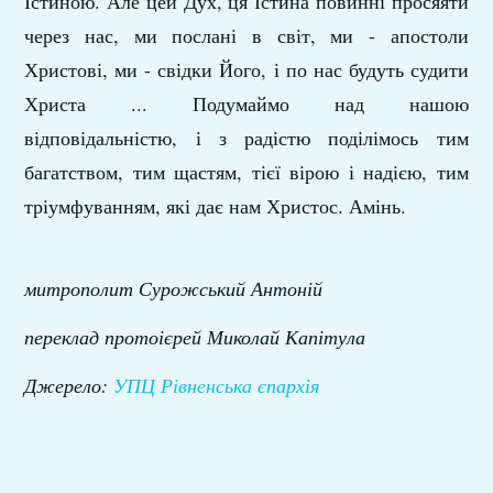
Істиною. Але цей Дух, ця Істина повинні просяяти
через нас, ми послані в світ, ми - апостоли
Христові, ми - свідки Його, і по нас будуть судити
Христа ... Подумаймо над нашою
відповідальністю, і з радістю поділімось тим
багатством, тим щастям, тієї вірою і надією, тим
тріумфуванням, які дає нам Христос. Амінь.
митрополит Сурожський Антоній
переклад протоієрей Миколай Капітула
Джерело:
УПЦ Рівненська єпархія