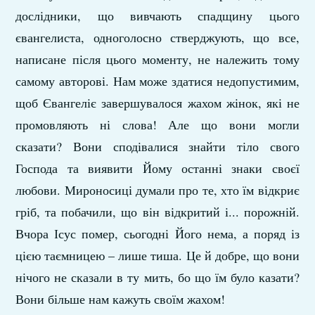
дослідники, що вивчають спадщину цього
євангелиста, одноголосно стверджують, що все,
написане після цього моменту, не належить тому
самому авторові. Нам може здатися недопустимим,
щоб Євангеліє завершувалося жахом жінок, які не
промовляють ні слова! Але що вони могли
сказати? Вони сподівалися знайти тіло свого
Господа та виявити Йому останні знаки своєї
любови. Мироносиці думали про те, хто їм відкриє
гріб, та побачили, що він відкритий і... порожній.
Вчора Ісус помер, сьогодні Його нема, а поряд із
цією таємницею – лише тиша. Це й добре, що вони
нічого не сказали в ту мить, бо що їм було казати?
Вони більше нам кажуть своїм жахом!