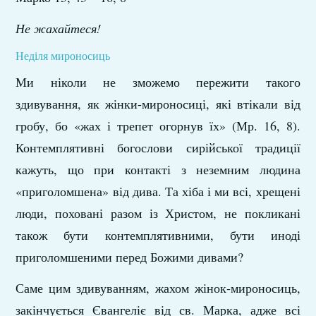
Не жахайтеся!
Неділя мироносиць
Ми ніколи не зможемо пережити такого
здивування, як жінки-мироносиці, які втікали від
гробу, бо «жах і трепет огорнув їх» (Мр. 16, 8).
Контемплятивні богослови сирійської традиції
кажуть, що при контакті з неземним людина
«приголомшена» від дива. Та хіба і ми всі, хрещені
люди, поховані разом із Христом, не покликані
також бути контемплятивними, бути иноді
приголомшеними перед Божими дивами?
Саме цим здивуванням, жахом жінок-мироносиць,
закінчується Євангеліє від св. Марка, адже всі