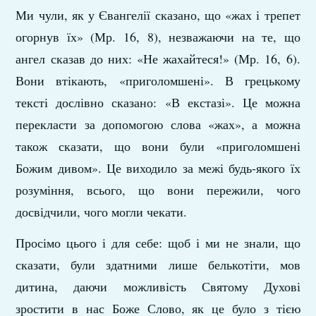
Ми чули, як у Євангелії сказано, що «жах і трепет
огорнув їх» (Мр. 16, 8), незважаючи на те, що
ангел сказав до них: «Не жахайтеся!» (Мр. 16, 6).
Вони втікають, «приголомшені». В грецькому
тексті дослівно сказано: «В екстазі». Це можна
перекласти за допомогою слова «жах», а можна
також сказати, що вони були «приголомшені
Божим дивом». Це виходило за межі будь-якого їх
розуміння, всього, що вони пережили, чого
досвідчили, чого могли чекати.
Просімо цього і для себе: щоб і ми не знали, що
сказати, були здатними лише белькотіти, мов
дитина, даючи можливість Святому Духові
зростити в нас Боже Слово, як це було з тією