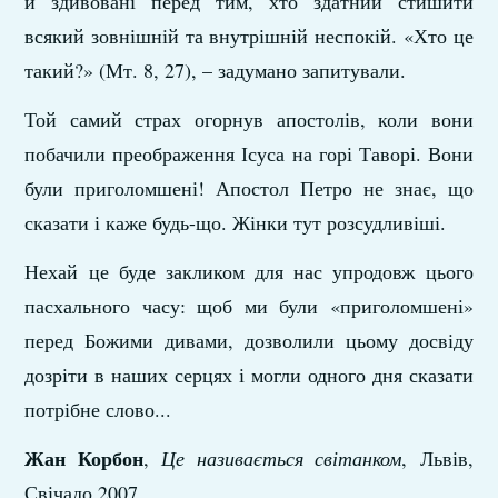
й здивовані перед тим, хто здатний стишити
всякий зовнішній та внутрішній неспокій. «Хто це
такий?» (Мт. 8, 27), – задумано запитували.
Той самий страх огорнув апостолів, коли вони
побачили преображення Ісуса на горі Таворі. Вони
були приголомшені! Апостол Петро не знає, що
сказати і каже будь-що. Жінки тут розсудливіші.
Нехай це буде закликом для нас упродовж цього
пасхального часу: щоб ми були «приголомшені»
перед Божими дивами, дозволили цьому досвіду
дозріти в наших серцях і могли одного дня сказати
потрібне слово...
Жан Корбон
,
Це називається світанком
, Львів,
Свічадо 2007