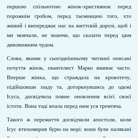
першою спільнотою жінок-християнок перед
порожнім гробом, перед таємницею того, хто
живий і випереджає нас на життєвій дорозі, щоб і
ми мовчали, не знаючи, що сказати перед цим
дивовижним чудом.
Слова, якими у сьогоднішньому читанні описані
почуття жінок, євангелист Марко вживає часто.
Вперше жінка, що страждала на кровотечу,
підійшовши ззаду та, доторкнувшись до одежі
Ісуса, досвідчила повне оновлення всієї своєї
істоти. Вона тоді впала перед ним уся тремтяча.
Такого ж пережиття досвідчили апостоли, коли
Ісус втихомирив бурю на морі: вони були налякані