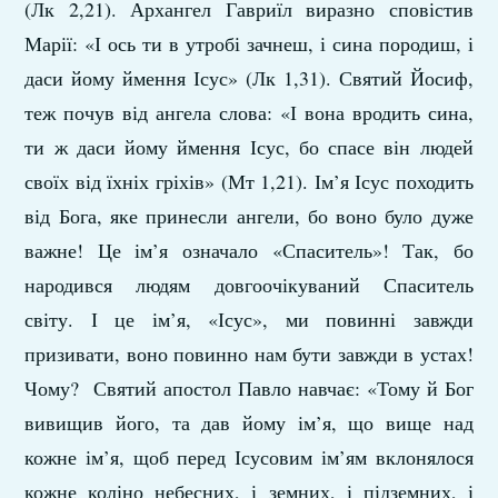
(Лк 2,21). Архангел Гавриїл виразно сповістив
Марії: «І ось ти в утробі зачнеш, і сина породиш, і
даси йому ймення Ісус» (Лк 1,31). Святий Йосиф,
теж почув від ангела слова: «І вона вродить сина,
ти ж даси йому ймення Ісус, бо спасе він людей
своїх від їхніх гріхів» (Мт 1,21). Ім’я Ісус походить
від Бога, яке принесли ангели, бо воно було дуже
важне! Це ім’я означало «Спаситель»! Так, бо
народився людям довгоочікуваний Спаситель
світу. І це ім’я, «Ісус», ми повинні завжди
призивати, воно повинно нам бути завжди в устах!
Чому? Святий апостол Павло навчає: «Тому й Бог
вивищив його, та дав йому ім’я, що вище над
кожне ім’я, щоб перед Ісусовим ім’ям вклонялося
кожне коліно небесних, і земних, і підземних, і