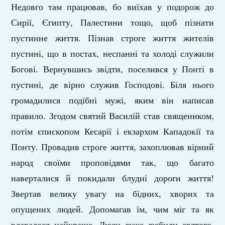
Недовго там працював, бо виїхав у подорож до
Сирії, Єгипту, Палестини тощо, щоб пізнати
пустинне життя. Пізнав строге життя жителів
пустині, що в постах, неспанні та холоді служили
Богові. Вернувшись звідти, поселився у Понті в
пустині, де вірно служив Господові. Біля нього
громадилися подібні мужі, яким він написав
правило. Згодом святий Василій став священиком,
потім єпископом Кесарії і екзархом Кападокії та
Понту. Провадив строге життя, захоплював вірний
народ своїми проповідями так, що багато
наверталися й покидали блудні дороги життя!
Звертав велику увагу на бідних, хворих та
опущених людей. Допомагав їм, чим міг та як
вдавалося найкраще. Люди дуже любили святого.