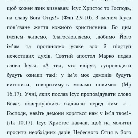
щоб кожен язик визнавав: Ісус Христос то Господь,
на славу Бога Отця!» (Флп 2,9-10). З іменем Ісуса
пов’язане життя кожного християнина. Бо цим
іменем живемо, благословляємо, любимо Його
ім’ям та проганяємо усяке зло й підступ
нечестивих духів. Святий апостол Марко подав
слова Ісуса: «А тих, хто ввірує, супроводити
будуть ознаки такі: у ім’я моє демонів будуть
вигонити, говоритимуть мовами новими» (Мр
16,17). Учні, яких послав Ісус проповідувати слово
Боже, повернувшись свідчили перед ним: «…
Господи, навіть демони коряться нам у ім’я твоє!»
(Лк 10,17). Ісус Христос навчав, щоб на молитві
просити необхідних дарів Небесного Отця в його