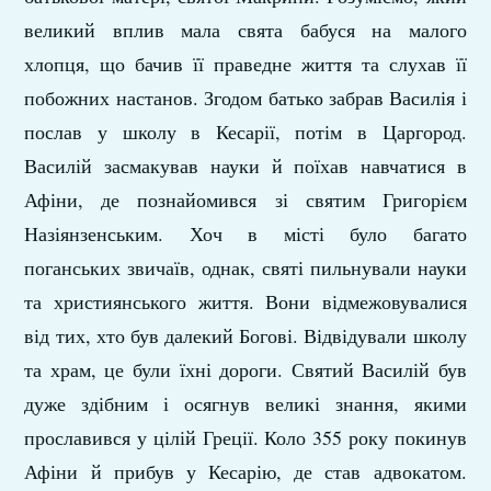
великий вплив мала свята бабуся на малого
хлопця, що бачив її праведне життя та слухав її
побожних настанов. Згодом батько забрав Василія і
послав у школу в Кесарії, потім в Царгород.
Василій засмакував науки й поїхав навчатися в
Афіни, де познайомився зі святим Григорієм
Назіянзенським. Хоч в місті було багато
поганських звичаїв, однак, святі пильнували науки
та християнського життя. Вони відмежовувалися
від тих, хто був далекий Богові. Відвідували школу
та храм, це були їхні дороги. Святий Василій був
дуже здібним і осягнув великі знання, якими
прославився у цілій Греції. Коло 355 року покинув
Афіни й прибув у Кесарію, де став адвокатом.