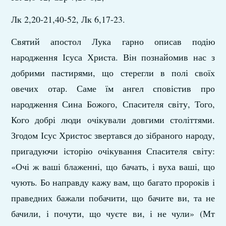
Лк 2,20-21,40-52, Лк 6,17-23.
Святий апостол Лука гарно описав подію
народження Ісуса Христа. Він познайомив нас з
добрими пастирями, що стерегли в полі своїх
овечих отар. Саме їм ангел сповістив про
народження Сина Божого, Спасителя світу, Того,
Кого добрі люди очікували довгими століттями.
Згодом Ісус Христос звертався до зібраного народу,
пригадуючи історію очікування Спасителя світу:
«Очі ж ваші блаженні, що бачать, і вуха ваші, що
чують. Бо направду кажу вам, що багато пророків і
праведних бажали побачити, що бачите ви, та не
бачили, і почути, що чуєте ви, і не чули» (Мт