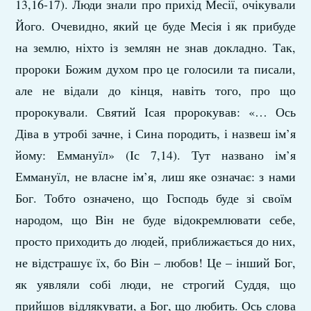
13,16-17). Люди знали про прихід Месії, очікували
Його. Очевидно, який це буде Месія і як прибуде
на землю, ніхто із землян не знав докладно. Так,
пророки Божим духом про це голосили та писали,
але не відали до кінця, навіть того, про що
пророкували. Святий Ісая пророкував: «… Ось
Діва в утробі зачне, і Сина породить, і назвеш ім’я
йому: Еммануїл» (Iс 7,14). Тут названо ім’я
Еммануїл, не власне ім’я, лиш яке означає: з нами
Бог. Тобто означено, що Господь буде зі своїм
народом, що Він не буде відокремлювати себе,
просто приходить до людей, приближається до них,
не відстрашує їх, бо Він – любов! Це – інший Бог,
як уявляли собі люди, не строгий Суддя, що
прийшов відлякувати, а Бог, що любить. Ось слова