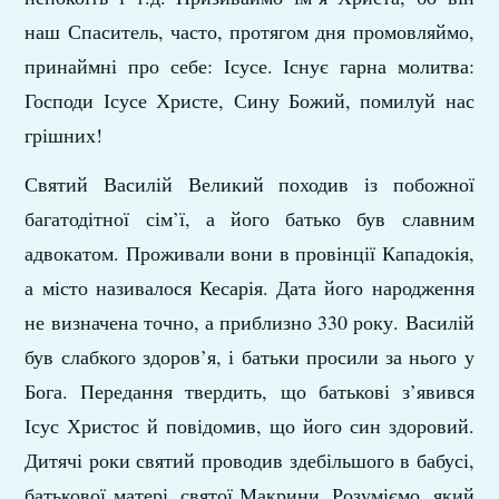
наш Спаситель, часто, протягом дня промовляймо,
принаймні про себе: Ісусе. Існує гарна молитва:
Господи Ісусе Христе, Сину Божий, помилуй нас
грішних!
Святий Василій Великий походив із побожної
багатодітної сім’ї, а його батько був славним
адвокатом. Проживали вони в провінції Кападокія,
а місто називалося Кесарія. Дата його народження
не визначена точно, а приблизно 330 року. Василій
був слабкого здоров’я, і батьки просили за нього у
Бога. Передання твердить, що батькові з’явився
Ісус Христос й повідомив, що його син здоровий.
Дитячі роки святий проводив здебільшого в бабусі,
батькової матері, святої Макрини. Розуміємо, який