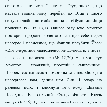
святого євангелиста Івана: «… Ісус, знаючи, що
настала година йому перейти до Отця з цього
світу, полюбивши своїх, що на світі були, до кінця
полюбив їх» (Iв 13,1). Одного разу Ісус Христос
повторив пророцтво святого Ісаї про себе перед
народом і фарисеями, що бажали погубити Його:
«Він очеретини надломленої не доломить, і ґнота
тліючого не погасить…» (Мт 12,20). Наш Бог, Ісус
Христос – люблячий, простий і смиренний!
Пророк Ісая написав з Божого натхнення: «Бо Дитя
народилося нам, даний нам Син, і влада на
раменах його, і кликнуть ім’я йому: Дивний
Порадник, Бог сильний, Отець вічності, Князь
миру» (Iс 9,5). Це усе про нашого Спасителя, хто є