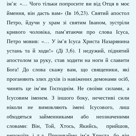
ім’я: «… Чого тільки попросите ви від Отця в моє
ймення, він дасть вам» (Iв 16,23). Святий апостол
Петро, йдучи у храм зі святим Іваном, зустріли
кривого чоловіка, пам’ятаючи про слова Ісуса,
Петро мовив: «… У ім’я Ісуса Христа Назарянина
устань та й ходи!» (Дi 3,6). І недужий, піднятий
апостолом за руку, став ходити на ноги й славити
Бога! До слова скажу вам, що священики, які
проганяють злих духів із навіжених демонами осіб,
чинять це ім’ям Господнім. Не своїми силами, а
Ісусовим іменем. З іншого боку, нечестиві сили
ніколи не вимовляють імені Ісусового, лиш
обходяться займенниками або неозначеними
словами: Він, Той, Хтось, Якийсь, прийшов,
непокоїть і т.д. Призиваймо ім’я Христа, бо він