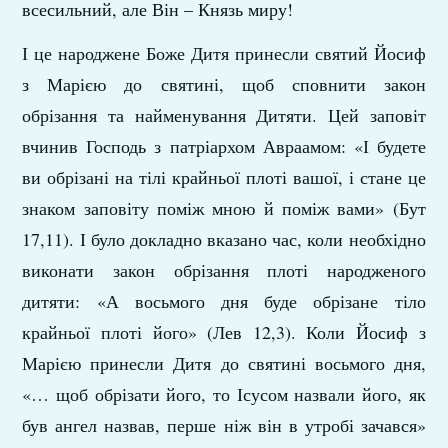
всесильний, але Він – Князь миру!
І це народжене Боже Дитя принесли святий Йосиф
з Марією до святині, щоб сповнити закон
обрізання та найменування Дитяти. Цей заповіт
вчинив Господь з патріархом Авраамом: «І будете
ви обрізані на тілі крайньої плоті вашої, і стане це
знаком заповіту поміж мною й поміж вами» (Бут
17,11). І було докладно вказано час, коли необхідно
виконати закон обрізання плоті народженого
дитяти: «А восьмого дня буде обрізане тіло
крайньої плоті його» (Лев 12,3). Коли Йосиф з
Марією принесли Дитя до святині восьмого дня,
«… щоб обрізати його, то Ісусом назвали його, як
був ангел назвав, перше ніж він в утробі зачався»