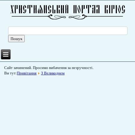
Сайт зачинений. Просимо вибачення за незручності.
Ви тут:
Привітання
З Великоднем