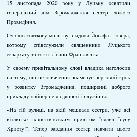
15 листопада 2020 року у Луцьку освятили
генеральний дім Згромадження сестер Божого
Провидіння.
Очолив святкову молитву владика Йосафат Говера,
котрому співслужили священники Луцького
екзархату та гості з Івано-Франківська.
У своєму привітальному слові владика наголосив
на тому, що це освячення знаменує черговий крок
у розвитку Згромадження, поширенні доброго
прикладу найперше людяності і служіння.
«На тій вулиці, на якій мешкали сестри, уже всі
вітаються християнським привітом "слава Ісусу
Христу!". Тепер завдання сестер навчити цього