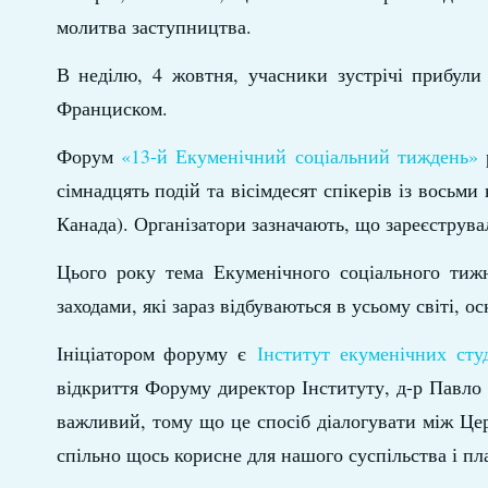
молитва заступництва.
В неділю, 4 жовтня, учасники зустрічі прибул
Франциском.
Форум
«13-й Екуменічний соціальний тиждень»
р
сімнадцять подій та вісімдесят спікерів із восьм
Канада). Організатори зазначають, що зареєструвал
Цього року тема Екуменічного соціального тижн
заходами, які зараз відбуваються в усьому світі, 
Ініціатором форуму є
Інститут екуменічних сту
відкриття Форуму директор Інституту, д-р Павло 
важливий, тому що це спосіб діалогувати між Це
спільно щось корисне для нашого суспільства і пл