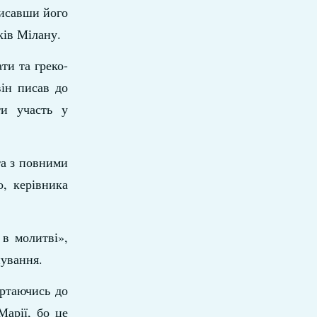
писавши його
ків Мілану.
ти та греко-
він писав до
ти участь у
та з повними
о, керівника
 в молитві»,
нування.
ертаючись до
Марії, бо це