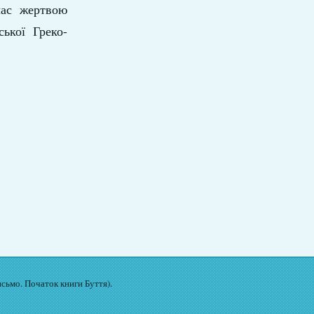
час жертвою
ької Греко-
исьмо. Початок книги Буття).