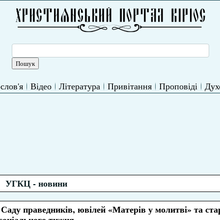
слов'я
Відео
Література
Привітання
Проповіді
Дух
УГКЦ - новини
ду праведників, ювілей «Матерів у молитві» та стар
соціального тижня