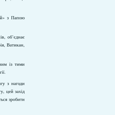
ій» з Папою
ів, об’єднає
ія, Ватикан,
ним із тими
ії.
гу з нагоди
у, цей захід
ться зробити