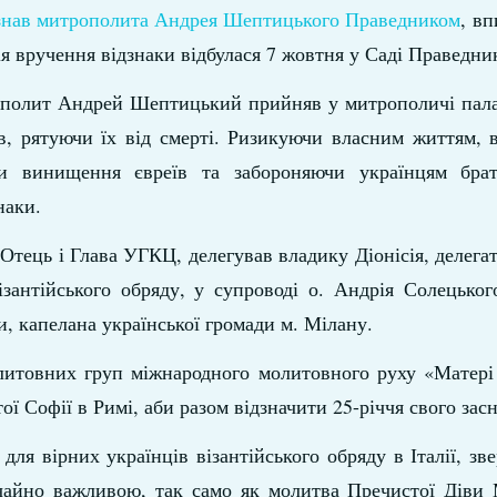
знав митрополита Андрея Шептицького Праведником
, в
я вручення відзнаки відбулася 7 жовтня у Саді Праведни
рополит Андрей Шептицький прийняв у митрополичі пала
їв, рятуючи їх від смерті. Ризикуючи власним життям, 
ти винищення євреїв та забороняючи українцям бра
наки.
тець і Глава УГКЦ, делегував владику Діонісія, делега
ізантійського обряду, у супроводі о. Андрія Солецьког
и, капелана української громади м. Мілану.
молитовних груп міжнародного молитовного руху «Матері
тої Софії в Римі, аби разом відзначити 25-річчя свого зас
ля вірних українців візантійського обряду в Італії, зв
ичайно важливою, так само як молитва Пречистої Діви 