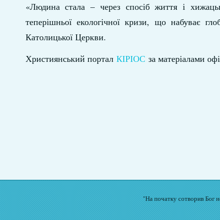
«Людина стала – через спосіб життя і хижаць
теперішньої екологічної кризи, що набуває гло
Католицької Церкви.
Християнський портал
КІРІОС
за матеріалами оф
"На початку сотворив Бог не