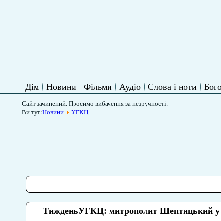
Дім
Новини
Фільми
Аудіо
Слова і ноти
Бого
Сайт зачинений. Просимо вибачення за незручності.
Ви тут:
Новини
УГКЦ
ТижденьУГКЦ: митрополит Шептицький у Са