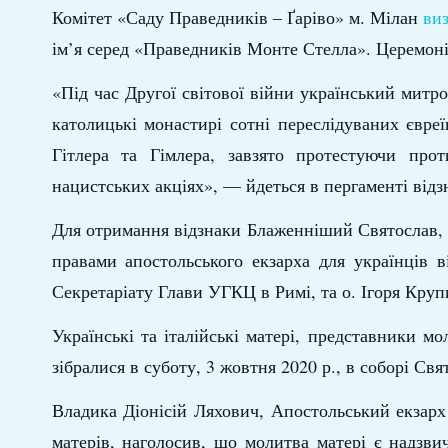
Комітет «Саду Праведників – Ґаріво» м. Мілан
ви
ім’я серед «Праведників Монте Стелла». Церемоні
«Під час Другої світової війни український мит
католицькі монастирі сотні переслідуваних євре
Гітлера та Гімлера, завзято протестуючи про
нацистських акціях», — йдеться в пергаменті відз
Для отримання відзнаки Блаженніший Святослав, О
правами апостольського екзарха для українців в
Секретаріату Глави УГКЦ в Римі, та о. Ігоря Круп
Українські та італійські матері, представники 
зібралися в суботу, 3 жовтня 2020 р., в соборі Свя
Владика Діонісій Ляхович, Апостольський екзарх д
матерів, наголосив, що молитва матері є надзв