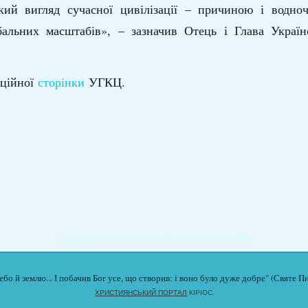
кий вигляд сучасної цивілізації – причиною і водно
бальних масштабів», – зазначив Отець і Глава Українс
іційної
сторінки
УГКЦ.
Подати записку на молитву Богослужіння онлайн
бо й землю... І побачив Бог усе, що створив: і воно було дуже добре" (Святе П
ХРИСТИЯНСЬКИЙ ПОРТАЛ
КІРІОС.