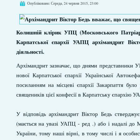
Опубліковано: Середа, 24 червня 2015, 23:00
Колишній клірик УПЦ (Московського Патріарх
Карпатської єпархії УАПЦ архімандрит Вік
діяльності.
Архімандрит зазначає, що днями представники У
нової Карпатської єпархії Української Автоке
посиланням на місцеві єпархії Закарпаття бул
священиків цієї конфесії в Карпатську єпархію
У відповідь архімандрит Віктор Бедь стверджує
(мається на увазі УАПЦ - ред .) або і надалі д
України, тому наші вірні, в тому числі і я особи