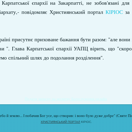
ї
Карпатської єпархії на Закарпатті, не зобов'язані для
іархату,- повідомляє Християнський портал
КІРІОС
за 
аїні присутнє приховане бажання бути разом: "але вони 
и ". Глава Карпатської єпархії УАПЦ вірить, що "скоро 
емо спільний шлях до подолання розділення".
Подати записку на молитву Богослужіння онлайн
бо й землю... І побачив Бог усе, що створив: і воно було дуже добре" (Святе П
ХРИСТИЯНСЬКИЙ ПОРТАЛ
КІРІОС.