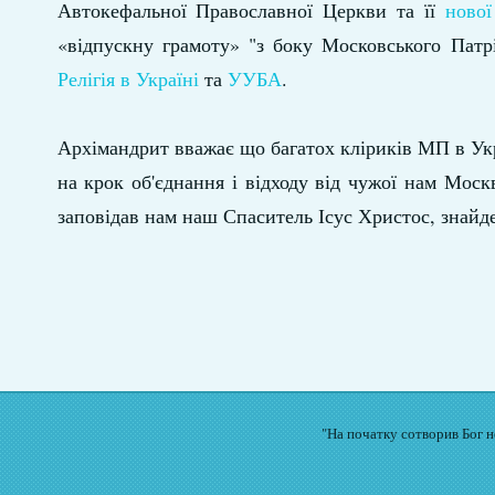
Автокефальної Православної Церкви та її
ново
«відпускну грамоту» "з боку Московського Патр
Релігія в Україні
та
УУБА
.
Архімандрит вважає що багатох кліриків МП в Укр
на крок об'єднання і відходу від чужої нам Москв
заповідав нам наш Спаситель Ісус Христос, знайд
"На початку сотворив Бог не