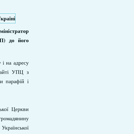
міністратор
П) до його
 і на адресу
сайті УПЦ з
и парафій і
ької Церкви
 громадянину
 Української