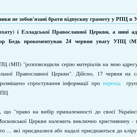
ату) і Елладської Православної Церкви, а нині ад
тор Бедь прокоментував 24 червня увагу УПЦ (М
ПЦ (МП) "розповсюдили серію матеріалів на мою адресу
фальної Православної Церкви". Дійсно, 17 червня на 
о розміщено спростування інформації про
перехід
груп
 УАПЦ
, що "право на вибір приналежності до своєї Українс
о Московської Церкви належить виключно християнину -
сто ... які приєдналися або надалі приєднаються до кліру