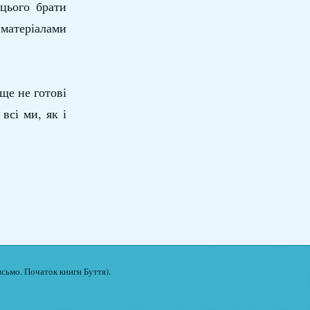
 цього брати
матеріалами
ще не готові
всі ми, як і
исьмо. Початок книги Буття).