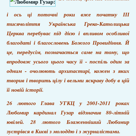
і ось ці поточні роки вже початку ІІІ
тисячоліття Українська Греко-Католицька
Церква перебуває під дією і впливом особливої
благодаті і благословень Божого Провидіння. Й
це, передусім, позначається саме на тому, що
впродовж усього цього часу її - поспіль один за
одним - очолюють архипастирі, кожен з яких
творив і творить цілу і вельми яскраву добу в цій
її новій історії.
26 лютого Глава УГКЦ у 2001-2011 роках
Любомир кардинал Гузар відзначив 80-літній
ювілей. 28 лютого Блаженніший Любомир
зустрівся в Києві з молоддю і з журналістами.