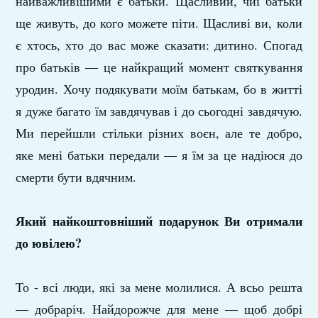
найважливішими є батьки. Щасливий, чиї батьки
ще живуть, до кого можете піти. Щасливі ви, коли
є хтось, хто до вас може сказати: дитино. Спогад
про батьків — це найкращий момент святкування
уродин. Хочу подякувати моїм батькам, бо в житті
я дуже багато їм завдячував і до сьогодні завдячую.
Ми перейшли стільки різних воєн, але те добро,
яке мені батьки передали — я їм за це надіюся до
смерти бути вдячним.
Який найкоштовніший подарунок Ви отримали
до ювілею?
То - всі люди, які за мене молилися. А всьо решта
— добраріч. Найдорожче для мене — щоб добрі