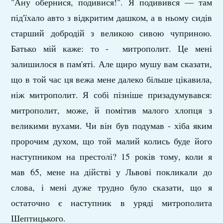
"Ану обернися, подивися!". Я подивився — там
під'їхало авто з відкритим дашком, а в ньому сидів
старший добродій з великою сивою чуприною.
Батько мій каже: то - митрополит. Це мені
залишилося в пам'яті. Але щиро мушу вам сказати,
що в той час ця вежа мене далеко більше цікавила,
ніж митрополит. Я собі пізніше призадумувався:
митрополит, може, й помітив малого хлопця з
великими вухами. Чи він був подумав - хіба яким
пророчим духом, що той малий колись буде його
наступником на престолі? 15 років тому, коли я
мав 65, мене на дійстві у Львові покликали до
слова, і мені дуже трудно було сказати, що я
остаточно є наступник в уряді митрополита
Шептицького.