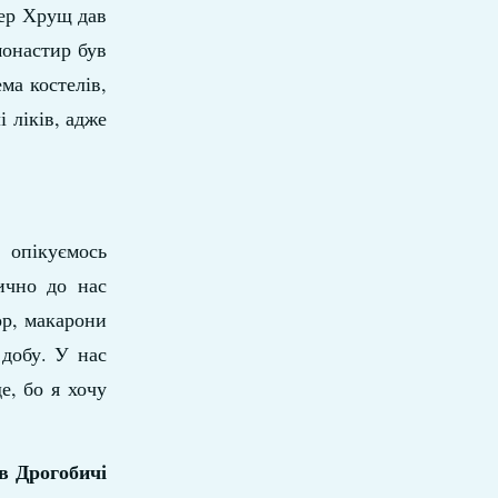
мер Хрущ дав
монастир був
ма костелів,
 ліків, адже
 опікуємось
ично до нас
ор, макарони
 добу. У нас
е, бо я хочу
в Дрогобичі