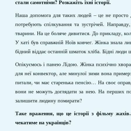
стали самотніми? Розкажіть їхні історії.
Наша допомога для таких людей – це не просто д
потребують спілкування та зустрічей. Направду
тварини. На це боляче дивитися. До прикладу, ко
У хаті був справжній Ноїв ковчег. Жінка знала л
бідний віддає останній шматок хліба. Бідні люди
Опікуємось і панею Лідою. Жінка психічно хвора 
для неї конвектор, але минулої зими вона пример
питали, чи має старенька пенсію… На своє оправд
вони не можуть доглядати за нею. На перших по
залишити людину помирати?
Таке враження, що це історії з фільму жахів
чекатиме на українців?