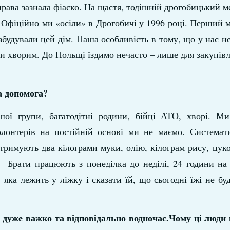
права зазнала фіаско. На щастя, тодішній дрогобицький 
. Офіційно ми «осіли» в Дрогобичі у 1996 році. Перший 
збудували цей дім. Наша особливість в тому, що у нас не
ти хворим. До Польщі їздимо нечасто – лише для закупівлі
а допомога?
ої групи, багатодітні родини, бійці АТО, хворі. Ми
лонтерів на постійній основі ми не маємо. Системат
тримують два кілограми муки, олію, кілограм рису, цук
. Брати працюють з понеділка до неділі, 24 години на
ка лежить у ліжку і сказати їй, що сьогодні їжі не буд
 дуже важко та відповідально водночас.Чому ці люди 