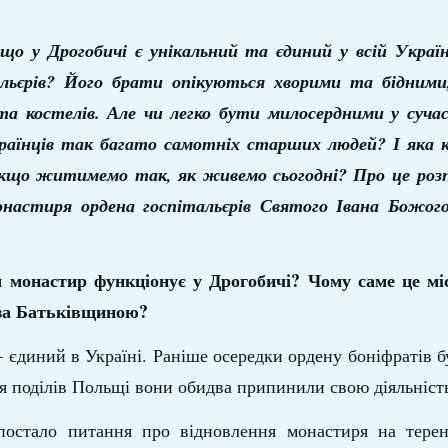
 що у Дрогобичі є унікальний та єдиний у всій Украї
альєрів? Його брати опікуються хворими та бідним
та костелів. Але чи легко бути милосердними у сучас
раїнців так багато самотніх старших людей? І яка
 якщо житимемо так, як живемо сьогодні? Про це
розп
настиря ордена госпітальєрів Святого Івана Божог
 монастир функціонує у Дрогобичі? Чому саме це мі
 за Батьківщиною?
 єдиний в Україні. Раніше осередки ордену боніфратів б
ля поділів Польщі вони обидва припинили свою діяльніст
постало питання про відновлення монастиря на терен