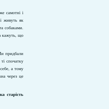
же самотні і
і живуть як
та собаками.
а кажуть, що
 Ми придбали
 ті спочатку
себе, а тому
на через це
ка старість