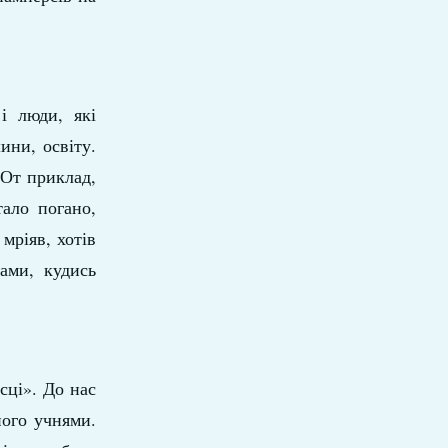
і люди, які
ини, освіту.
 От приклад,
ало погано,
мріяв, хотів
ами, кудись
сці». До нас
його учнями.