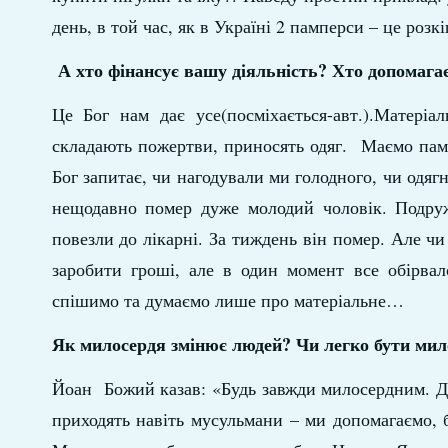
день, в той час, як в Україні 2 памперси – це розк
А хто фінансує вашу діяльність? Хто допомага
Це Бог нам дає усе(посміхається-авт.).Матеріа
складають пожертви, приносять одяг. Маємо пам’
Бог запитає, чи нагодували ми голодного, чи одя
нещодавно помер дуже молодий чоловік. Подруж
повезли до лікарні. За тиждень він помер. Але чи
заробити гроші, але в один момент все обірва
спішимо та думаємо лише про матеріальне…
Як милосердя змінює людей? Чи легко бути мило
Йоан Божий казав: «Будь завжди милосердним. Де 
приходять навіть мусульмани – ми допомагаємо, 