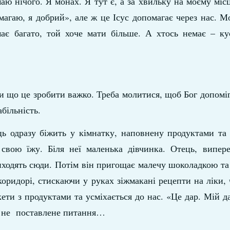
ю нічого. Я монах. Я тут є, а за хвильку на моєму міс
агаю, я добрий», але ж це Ісус допомагає через нас. М
є багато, той хоче мати більше. А хтось немає – ку
 що це зробити важко. Треба молитися, щоб Бог допоміг у
більність.
ць одразу біжить у кімнатку, наповнену продуктами та
свою їжу. Біля неї маленька дівчинка. Отець, випер
приходять сюди. Потім він пригощає малечу шоколадкою т
ридорі, стискаючи у руках зіжмакані рецепти на ліки, 
кети з продуктами та усміхається до нас. «Це дар. Мій да
ще не поставлене питання…