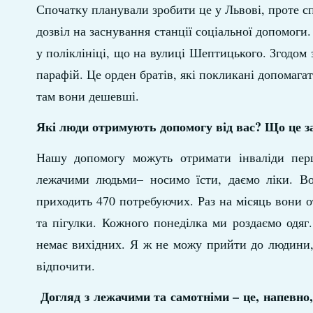
Спочатку планували зробити це у Львові, проте с
дозвіл на заснування станції соціальної допомоги
у поліклініці, що на вулиці Шептицького. Згодом 
парафій. Це орден братів, які покликані допомага
там вони дешевші.
Які люди отримують допомогу від вас? Що це з
Нашу допомогу можуть отримати інваліди перш
лежачими людьми– носимо їсти, даємо ліки. Во
приходить 470 потребуючих. Раз на місяць вони о
та пігулки. Кожного понеділка ми роздаємо одяг
немає вихідних. Я ж не можу прийти до людини, я
відпочити.
Догляд з лежачими та самотніми – це, напевно,