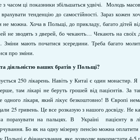
але з часом ці показники збільшаться удвічі. Молодь мас
 врахувати тенденцію до самостійності. Зараз кожен хо
и не можна. Хоча в Польщі, до прикладу, багато дітей ві
чей не зводять з дверей, бо чекають… Чекають на своїх
а. Зміни мають початися зсередини. Треба багато моли
ися про зміни.
 та діяльністю ваших братів у Польщі?
чується 250 лікарень. Навіть у Китаї є один монастир. 
ерше, там лікарі не беруть грошей від пацієнтів. За т
 одного лікаря, який лікує безкоштовно! В Європі нем
дали 25 гривень. Це все розказую з нашого досвіду. Не ка
на порахувати на пальцях. В Україні пацієнту в лі
арчування. Бо як на одну мізерну пенсію можна оплатити
у Польщі є фінансування, яке дозволяє використати 4-5 