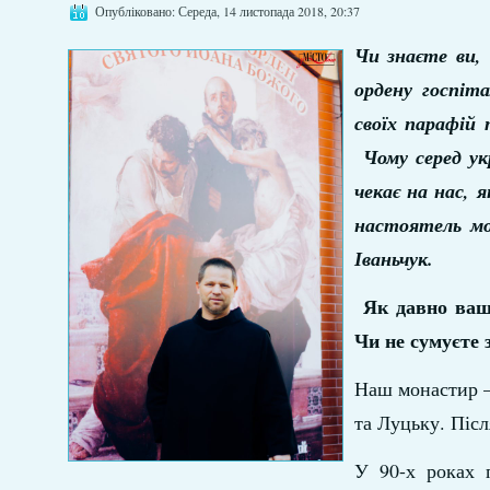
Опубліковано: Середа, 14 листопада 2018, 20:37
Чи знаєте ви,
ордену госпіт
своїх парафій 
Чому серед ук
чекає на нас,
настоятель мо
Іваньчук.
Як давно ваш
Чи не сумуєте
Наш монастир –
та Луцьку. Піс
У 90-х роках 