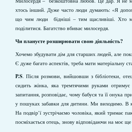
Милосердя – безкоштовна любов. Це дар. Я не ма
хтось інший. Дуже часто люди думають: «Я допом
що чим люди бідніші – тим щасливіші. Хто ма
поділитися. Багатство вбиває милосердя.
Чи плануєте розширювати свою діяльність?
Хочемо збудувати дім для старших людей, але поки
Є дуже багато аспектів, треба мати матеріальну ста
P
.
S
. Після розмови, вийшовши з бібліотеки, оте
сидить жінка, яка тремтячими руками отримує 
запитання, розповідає, чому бабуся та її онука 
у пошуках забавки для дитини. Ми виходимо. В ко
На подвір’ї зустрічаємо чоловіка, який тримає па
посміхається отець, знову відповідаючи на моє 