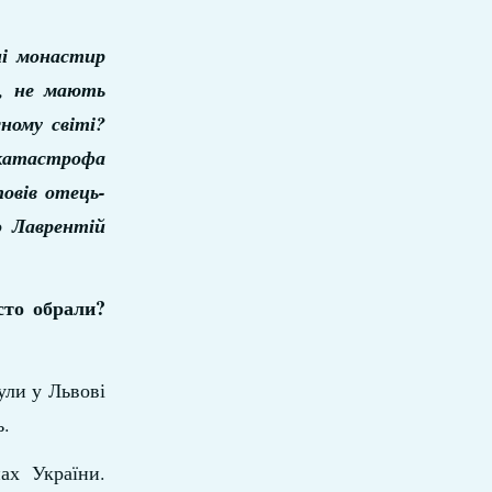
ні монастир
и, не мають
ному світі?
 катастрофа
овів отець-
о Лаврентій
сто обрали?
ули у Львові
ь.
ах України.