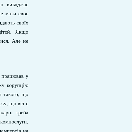
ово виїжджає
че мати своє
ддають своїх
 дітей. Якщо
тися. Але не
Я працював у
аку корупцію
а такого, що
жу, що всі є
карні треба
 компослуги,
памперсів на