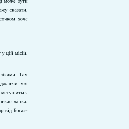
ці може бути
ожу сказати,
сочком хоче
 цій місіії.
 ліками. Там
еджаючи мої
а метушиться
чекає жінка.
р від Бога»-