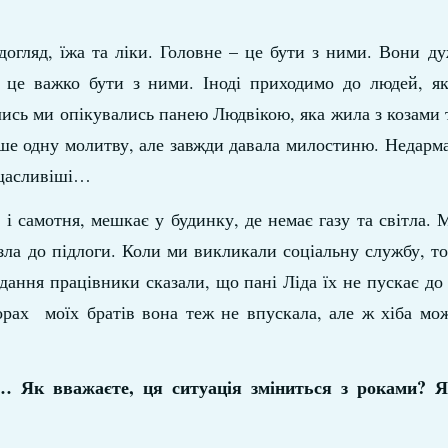
огляд, їжа та ліки. Головне – це бути з ними. Вони ду
, це важко бути з ними. Іноді приходимо до людей, як
лись ми опікувались панею Людвікою, яка жила з козами 
ише одну молитву, але завжди давала милостиню. Недарм
 щасливіші…
і самотня, мешкає у будинку, де немає газу та світла.
зла до підлоги. Коли ми викликали соціальну службу, то
ання працівники сказали, що пані Ліда їх не пускає до 
рах моїх братів вона теж не впускала, але ж хіба мож
… Як вважаєте, ця ситуація зміниться з роками? Я