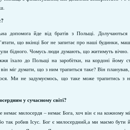
іш.
є?
льна допомога йде від братів з Польщі. Долучаються 
ятати, що вкінці Бог не запитає про наші будинки, маш
гнули бідного. Чомусь люди думають, що житимуть вічно.
жя їхало до Польщі на заробітки, на кордоні йому ст
 він міг думати, що з ним трапиться таке? Він планував, 
лося. Ми не задумуємось, що таке може трапитись з н
сердним у сучасному світі?
немає милосердя – немає Бога, хоч він є на кожному мі
бо так робив Ісус. Бог є милосердний,а ми маємо бути 