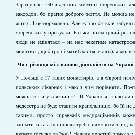
Зараз у нас є 30 відсотків самотніх стареньких, 
закордон, бо прагне доброго життя. Не можна не
життя. І це нормально. Але ж про батьків забуват
стареньких у притулки. Батьки потім цілий рік о
люди не зміняться – на нас чекатиме катастроф
молитися, щоб гроші мати(сміється- авт.), а молит
Чи є різниця між вашою діяльністю на Україні
У Польщі є 17 таких монастирів, а в Європі налі
польських лікарнях і маю з чим порівняти. По-п
можна сісти у в’язницю! В Україні я знаю лише
медсестра не буде ставити крапельницю, бо їй не 
такими, просто справжніх медпрацівників мож
заплатити так, що опісля треба відмовитись від х
купити пігулки та їжу?! Наведу простий приклад: 