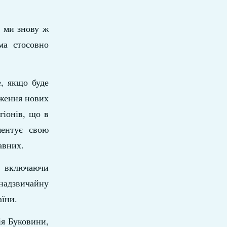
, ми знову ж
ма стосовно
е, якщо буде
дження нових
гіонів, що в
ментує свою
авних.
, включаючи
 надзвичайну
аїни.
ія Буковини,