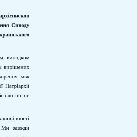
архієпископ
ення Синоду
країнського
им випадком
іх вирішених
ворення між
ї Патріархії
абсолютно не
канонічності
. Ми завжди