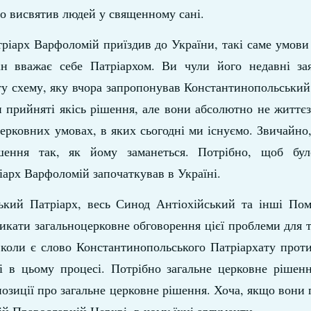
ово висвятив людей у священному сані.
атріарх Варфоломій приїздив до України, такі саме умови
ін вважає себе Патріархом. Ви чули його недавні за
 ту схему, яку вчора запропонував Константинопольський
прийняті якісь рішення, але вони абсолютно не життєз
ерковних умовах, в яких сьогодні ми існуємо. Звичайно
шення так, як йому заманеться. Потрібно, щоб бу
іарх Варфоломій започаткував в Україні.
ький Патріарх, весь Синод Антіохійський та інші Пом
икати загальноцерковне обговорення цієї проблеми для 
, коли є слово Константинопольського Патріархату прот
яні в цьому процесі. Потрібно загальне церковне рішен
озиції про загальне церковне рішення. Хоча, якщо вони п