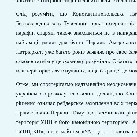
ховатися? Потрібно тоді оголосити всій Вселенськ
Слід розуміти, що Константинопольська Пат
Безпосереднього в Туреччині вона потерпає від
парафії, єпархії, також знаходиться не в найкра
найкращі умови для буття Церкви. Американсь
Патріархат, уже багато років заявляє про своє ба
самодостатнім у церковному розумінні. Є багато 
мав територію для існування, а ще б краще, де мо
Отже, ми спостерігаємо надзвичайно неоднозначну
українського розколу плескали в долоні, що Кон
рішення означає рейдерське захоплення всіх церк
Православної Церкви. Тому що, відміняючи ріше
територія УПЦ є його канонічною територією. А 
«УПЦ КП», не є майном «УАПЦ»… І навіть вон