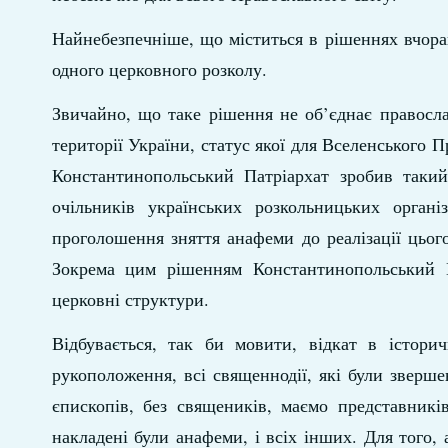
Найнебезпечніше, що міститься в рішеннях вчор
одного церковного розколу.
Звичайно, що таке рішення не об’єднає правосл
території України, статус якої для Вселенського 
Константинопольський Патріархат зробив таки
очільників українських розкольницьких орга
проголошення зняття анафеми до реалізації цьог
Зокрема цим рішенням Константинопольський Па
церковні структури.
Відбувається, так би мовити, відкат в істори
рукоположення, всі священнодії, які були зверше
єпископів, без священиків, маємо представник
накладені були анафеми, і всіх інших. Для того