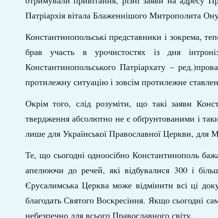
отримували привітання, різні заяви на адресу П
Патріархія вітала Блаженнішого Митрополита Ону
Константинопольські представники і зокрема, те
брав участь в урочистостях із дня інтроні
Константинопольського Патріархату – ред.)пров
протилежну ситуацію і зовсім протилежне ставлен
Окрім того, слід розуміти, що такі заяви Конс
твердження абсолютно не є обґрунтованими і таки
лише для Української Православної Церкви, для Мо
Те, що сьогодні одноосібно Константинополь баж
апелюючи до речей, які відбувалися 300 і біль
Єрусалимська Церква може відмінити всі ці док
благодать Святого Воскресіння. Якщо сьогодні са
небезпечно для всього Православного світу.