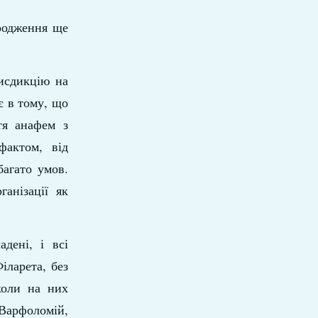
ородження ще
рисдикцію на
є в тому, що
тя анафем з
фактом, від
багато умов.
анізації як
дені, і всі
іларета, без
коли на них
 Варфоломій,