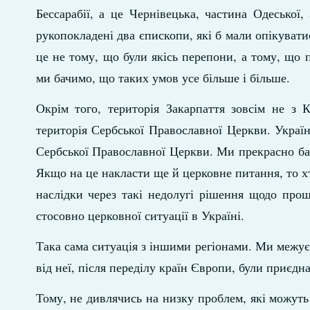
Бессарабії, а це Чернівецька, частина Одеської
рукопокладені два єпископи, які б мали опікуват
це не тому, що були якісь перепони, а тому, що п
ми бачимо, що таких умов усе більше і більше.
Окрім того, територія Закарпаття зовсім не з 
територія Сербської Православної Церкви. Украї
Сербської Православної Церкви. Ми прекрасно ба
Якщо на це накласти ще й церковне питання, то хто
наслідки через такі недолугі рішення щодо про
стосовно церковної ситуації в Україні.
Така сама ситуація з іншими регіонами. Ми межу
від неї, після переділу країн Європи, були приєдн
Тому, не дивлячись на низку проблем, які можуть