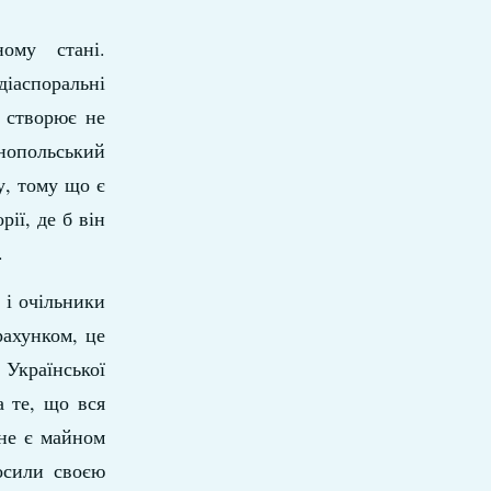
ому стані.
іаспоральні
і створює не
нопольський
у, тому що є
ії, де б він
.
 і очільники
рахунком, це
 Української
 те, що вся
 не є майном
осили своєю