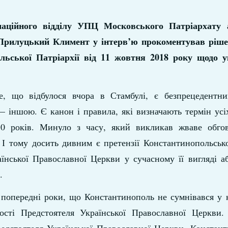
аційного відділу УПЦ Московського Патріархату 
Прилуцький Климент у інтерв’ю прокоментував ріш
льської Патріархії від 11 жовтня 2018 року щодо у
 що відбулося вчора в Стамбулі, є безпрецедентн
— іншою. Є канон і правила, які визначають термін ус
0 років. Минуло з часу, який викликав жваве обго
І тому досить дивним є претензії Константинопольсько
аїнської Православної Церкви у сучасному її вигляді 
.
і попередні роки, що Константинополь не сумнівався у 
ності Предстоятеля Української Православної Церкви