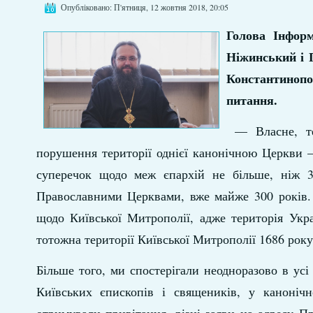
Опубліковано: П'ятниця, 12 жовтня 2018, 20:05
Голова Інформ
Ніжинський і 
Константинопо
питання.
— Власне, те,
порушення території однієї канонічною Церкви 
суперечок щодо меж єпархій не більше, ніж 3
Православними Церквами, вже майже 300 років. 
щодо Київської Митрополії, адже територія Укр
тотожна території Київської Митрополії 1686 року
Більше того, ми спостерігали неодноразово в ус
Київських єпископів і священиків, у каноніч