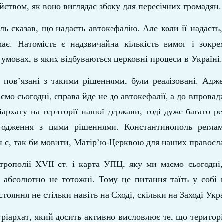
йством, як воно виглядає збоку для пересічних громадян.
ь сказав, що надасть автокефалію. Але коли її надасть
ає. Натомість є надзвичайна кількість вимог і зокре
умовах, в яких відбуваються церковні процеси в Україні.
, пов’язані з такими рішеннями, були реалізовані. Адж
аємо сьогодні, справа йде не до автокефалії, а до впрова
рхату на території нашої держави, тоді дуже багато ре
годження з цими рішеннями. Константинополь регла
ін є, так би мовити, Матір’ю-Церквою для наших правосл
трополії XVII ст. і карта УПЦ, яку ми маємо сьогодні
 є абсолютно не тотожні. Тому це питання таїть у собі
ояння не стільки навіть на Сході, скільки на Заході Укр
ріархат, який досить активно висловлює те, що територ