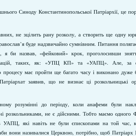
ашнього Синоду Константинопольської Патріархії, це п
авних, не зцілить рану розколу, а створить ще одну ю
Православ’я буде надзвичайно сумнівним. Питання поляга
й, я би назвав, «фейковий» крок, проголосивши знят
нізацій, таких, як: «УПЦ КП» та «УАПЦ». Але, за 
о процесу має пройти ще багато часу і виконано дуже 
тріархат заявив, що не визнає ці розкольницькі орг
чному розумінні до періоду, коли анафеми були накла
ні розкольниками, не є дійсними. Тобто маємо одного Ф
ів УАПЦ, які навіть не були єпископами на той час, 
, аби вони називалися Церквою, потрібно, щоб Патріарх