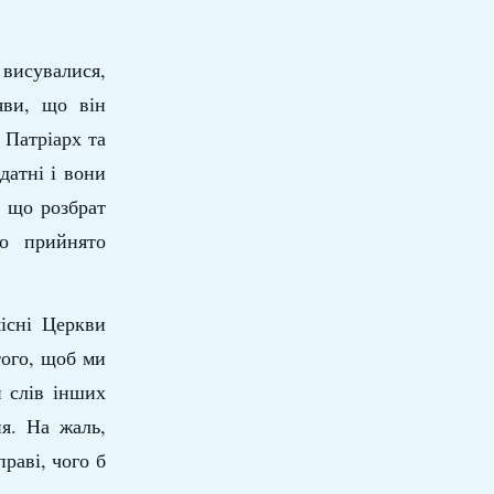
 висувалися,
яви, що він
 Патріарх та
датні і вони
, що розбрат
ло прийнято
існі Церкви
того, щоб ми
и слів інших
ня. На жаль,
раві, чого б