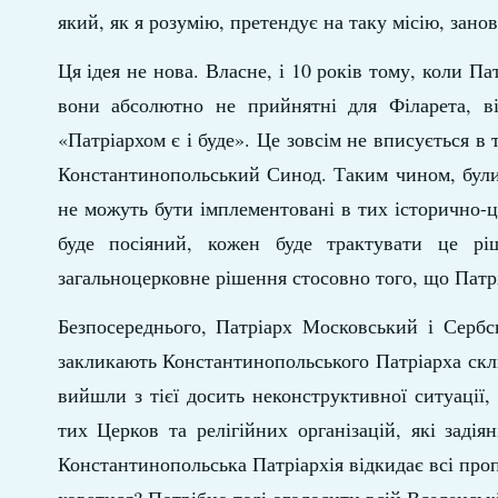
який, як я розумію, претендує на таку місію, зан
Ця ідея не нова. Власне, і 10 років тому, коли П
вони абсолютно не прийнятні для Філарета, в
«Патріархом є і буде». Це зовсім не вписується в
Константинопольський Синод. Таким чином, були 
не можуть бути імплементовані в тих історично-ц
буде посіяний, кожен буде трактувати це рі
загальноцерковне рішення стосовно того, що Патр
Безпосереднього, Патріарх Московський і Сербс
закликають Константинопольського Патріарха скл
вийшли з тієї досить неконструктивної ситуації
тих Церков та релігійних організацій, які заді
Константинопольська Патріархія відкидає всі проп