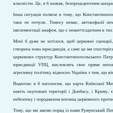
власністю. Це, я б назвав, безпрецедентним шахра
Інша ситуація полягає в тому, що Константинопол
таки не почули. Томосу немає, автокефалії нем
імплементації анафем, що є нежиттєздатним в тих 
Мені б дуже не хотілося, щоб церковні сценарії
створена нова юрисдикція, а саме це ми спостеріг
церковних структур Константинопольського Патріа
юрисдикції УПЦ, висловлять своє пряме непо
агресивну політику відносно України з тим, що в
Водночас я б наголосив, що карта Київської Ми
навіть окуповані території і Донбасу, і Криму,
небезпеку і породження вогнищ церковного протист
Тому, що ми маємо поряд із нами Румунський Пат