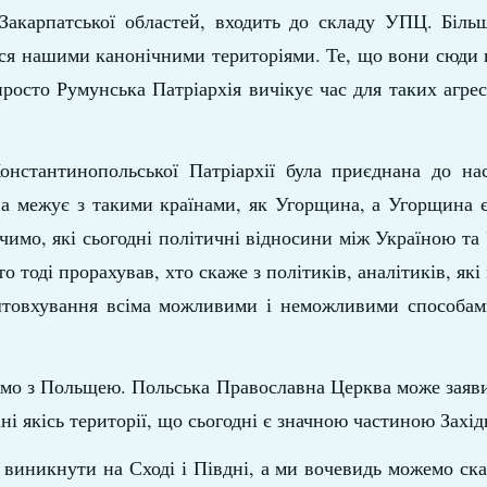
, Закарпатської областей, входить до складу УПЦ. Біль
ися нашими канонічними територіями. Те, що вони сюди 
росто Румунська Патріархія вичікує час для таких агрес
Константинопольської Патріархії була приєднана до на
на межує з такими країнами, як Угорщина, а Угорщина 
чимо, які сьогодні політичні відносини між Україною т
 тоді прорахував, хто скаже з політиків, аналітиків, які
штовхування всіма можливими і неможливими способами
ємо з Польщею. Польська Православна Церква може заяв
ані якісь території, що сьогодні є значною частиною Захід
 виникнути на Сході і Півдні, а ми вочевидь можемо ска