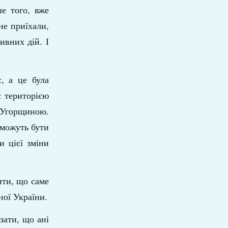
ше того, вже
не приїхали,
ивних дій. І
с, а це була
є територією
а Угорщиною.
 можуть бути
 цієї зміни
ити, що саме
ної України.
зати, що ані