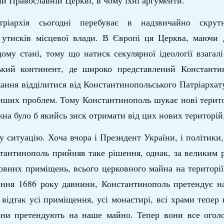
ій Православній Церкві, в чому їхні аргументи.
ріархія сьогодні перебуває в надзвичайно скрутн
 утисків місцевої влади. В Європі ця Церква, маючи д
щому стані, тому що натиск секулярної ідеології взагал
кий континент, де широко представлений Константи
жання відділитися від Константинопольського Патріархат
інших проблем. Тому Константинополь шукає нові територ
жна було б якийсь зиск отримати від цих нових територій
 ситуацію. Хоча вчора і Президент України, і політики,
стантинополь прийняв таке рішення, однак, за великим 
овних приміщень, всього церковного майна на території
ння 1686 року давнини, Константинополь претендує на
відтак усі приміщення, усі монастирі, всі храми тепер
и претендують на наше майно. Тепер вони все огол