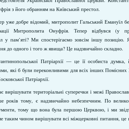
редстоятеля Української Православної Церкви. Констан
фрія з його обранням на Київський престол.
пер уже добре відомий, митрополит Гальський Емануїл б
зації Митрополита Онуфрія. Тепер відбувся (у пр
ал у пам’яті? Ми спостерігаємо зовсім іншу позицію. 
ня до одного і того ж явища? Це надзвичайно складно.
тантинопольської Патріархії — це її особиста думка, 
ми, які б були переконливими для всіх інших Помісних 
сковської Патріархії.
ає вирішувати територіальні суперечки і межі Правосла
ше років тому, є надзвичайно небезпечним. По велико
ументи, тому що вона була першою Церквою, і ми звід
ме таким чином вирішувати всі міжцерковні питання, це