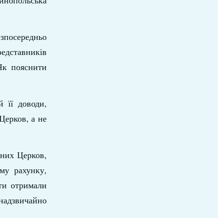
тинопольська
езпосередньо
едставників
Як пояснити
й її доводи,
Церков, а не
вних Церков,
му рахунку,
ти отримали
 надзвичайно