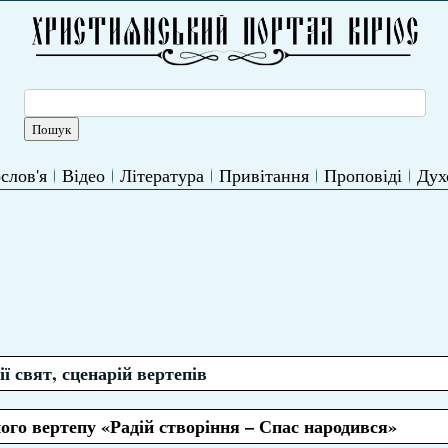
слов'я
Відео
Література
Привітання
Проповіді
Дух
ї свят, сценарій вертепів
ного вертепу «Радій створіння – Спас народився»