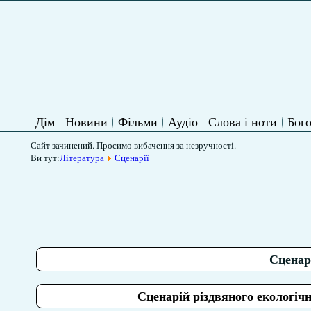
Дім
Новини
Фільми
Аудіо
Слова і ноти
Бого
Сайт зачинений. Просимо вибачення за незручності.
Ви тут:
Література
Сценарії
Сценарі
Сценарій різдвяного екологіч