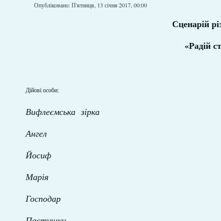
Опубліковано: П'ятниця, 13 січня 2017, 00:00
Сценарій рі
«Радій с
Дійові особи:
Вифлеємська зірка
Ангел
Йосиф
Марія
Господар
Пастушки