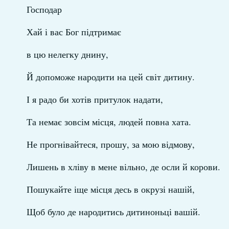
Господар
Хай і вас Бог підтримає
в цю нелегку днину,
Й допоможе народити на цей світ дитину.
І я радо би хотів притулок надати,
Та немає зовсім місця, людей повна хата.
Не прогнівайтеся, прошу, за мою відмову,
Лишень в хліву в мене вільно, де осли й корови.
Пошукайте іще місця десь в окрузі нашій,
Щоб було де народитись дитиноньці вашій.