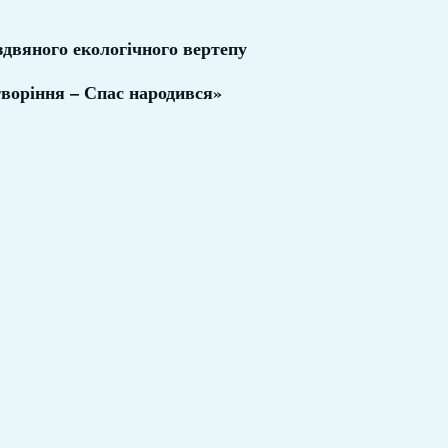
здвяного екологічного вертепу
творіння – Спас народився»