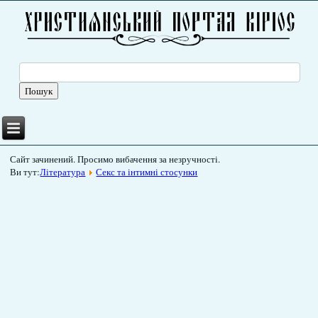
Сайт зачинений. Просимо вибачення за незручності.
Ви тут:
Література
Секс та інтимні стосунки