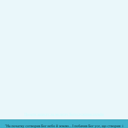
Подати записку на молитву Богослужіння онлайн
"На початку сотворив Бог небо й землю... І побачив Бог усе, що створив: і