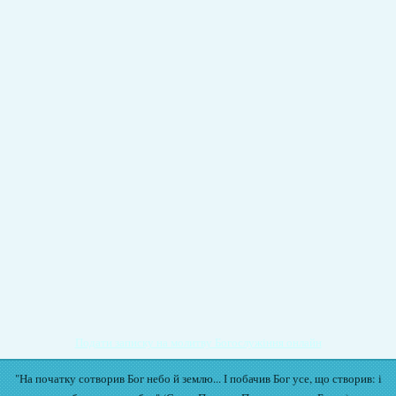
Подати записку на молитву Богослужіння онлайн
"На початку сотворив Бог небо й землю... І побачив Бог усе, що створив: і