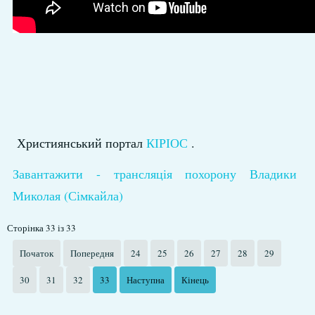
Християнський портал
КІРІОС
.
Завантажити - трансляція похорону Владики
Миколая (Сімкайла)
Сторінка 33 із 33
Початок
Попередня
24
25
26
27
28
29
30
31
32
33
Наступна
Кінець