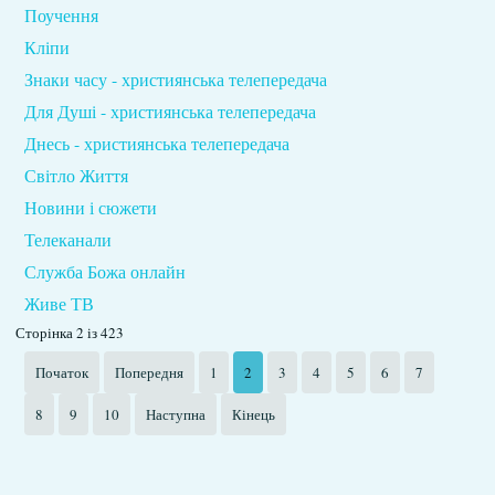
Поучення
Кліпи
Знаки часу - християнська телепередача
Для Душі - християнська телепередача
Днесь - християнська телепередача
Світло Життя
Новини і сюжети
Телеканали
Служба Божа онлайн
Живе ТВ
Сторінка 2 із 423
Початок
Попередня
1
2
3
4
5
6
7
8
9
10
Наступна
Кінець