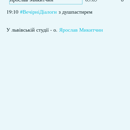
19:10
#ВечірніДіалоги
з душпастирем
У львівській студії - о.
Ярослав Микитчин