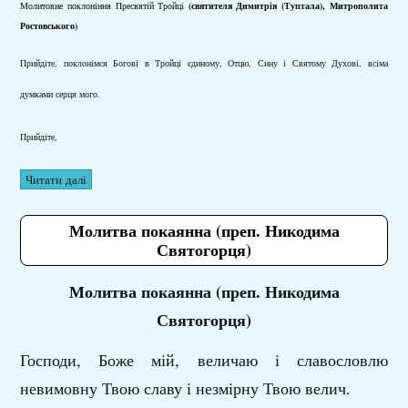
Молитовне поклоніння Пресвятій Тройці
(святителя Димитрія (Туптала), Митрополита
Ростовського)
Прийдіте, поклонімся Богові в Тройці єдиному, Отцю, Сину і Святому Духові, всіма
думками серця мого.
Прийдіте,
Читати далі
Молитва покаянна (преп. Никодима
Святогорця)
Молитва покаянна (преп. Никодима
Святогорця)
Господи, Боже мій, величаю і славословлю
невимовну Твою славу і незмірну Твою велич.