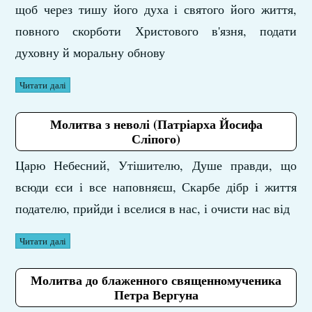
щоб через тишу його духа і святого його життя,
повного скорботи Христового в'язня, подати
духовну й моральну обнову
Читати далі
Молитва з неволі (Патріарха Йосифа
Сліпого)
Царю Небесний, Утішителю, Душе правди, що
всюди єси і все наповняєш, Скарбе дібр і життя
подателю, прийди і вселися в нас, і очисти нас від
Читати далі
Молитва до блаженного священномученика
Петра Вергуна