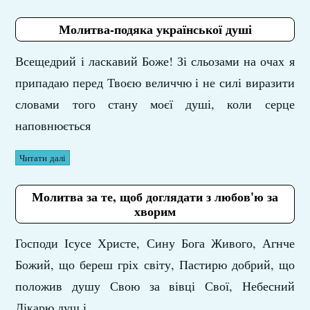
Молитва-подяка української душі
Всещедрий і ласкавий Боже! Зі сльозами на очах я
припадаю перед Твоєю величчю і не силі виразити
словами того стану моєї душі, коли серце
наповнюється
Читати далі
Молитва за те, щоб доглядати з любов'ю за
хворим
Господи Ісусе Христе, Сину Бога Живого, Агнче
Божий, що береш гріх світу, Пастирю добрий, що
положив душу Свою за вівці Свої, Небесний
Лікарю душ і