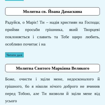
Молитва св. Йоана Дамаскина
Радуйся, о Маріє! Ти – надія християн на Господа;
прийми просьби грішника, який Творцеві
поклоняється і славить та Тебе щиро любить,
особливо почитає і на
Читати далі
Молитва Святого Маркіяна Великого
Боже, очисти і зціли мене, недосконалого й
грішного, бо я ніколи нічого доброго не вчинив
перед Тобою, але Ти визволи й зціли мене від
усього