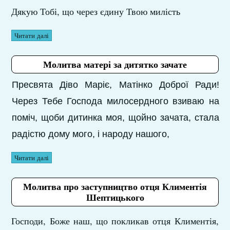
Дякую Тобі, що через єдину Твою милість
Читати далі
Молитва матері за дитятко зачате
Пресвята Діво Маріє, Матінко Доброї Ради!
Через Тебе Господа милосердного взиваю на
поміч, щоби дитинка моя, щойно зачата, стала
радістю дому мого, і народу нашого,
Читати далі
Молитва про заступництво отця Климентія
Шептицького
Господи, Боже наш, що покликав отця Климентія,