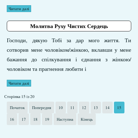
Читати далі
Молитва Руху Чистих Сердець
Господи, дякую Тобі за дар мого життя. Ти
сотворив мене чоловіком/жінкою, вклавши у мене
бажання до спілкування і єднання з жінкою/
чоловіком та прагнення любити і
Читати далі
Сторінка 15 із 20
Початок
Попередня
10
11
12
13
14
15
16
17
18
19
Наступна
Кінець