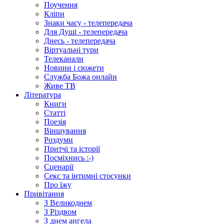
Поучення
Кліпи
Знаки часу - телепередача
Для Душі - телепередача
Днесь - телепередача
Віртуальні тури
Телеканали
Новини і сюжети
Служба Божа онлайн
Живе ТВ
Література
Книги
Статті
Поезія
Віншування
Роздуми
Притчі та історії
Посміхнись :-)
Сценарії
Секс та інтимні стосунки
Про їжу
Привітання
З Великоднем
З Різдвом
З днем ангела