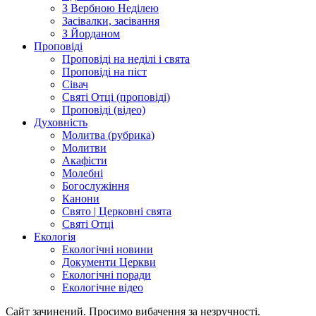
З Вербною Неділею
Засівалки, засівання
З Йорданом
Проповіді
Проповіді на неділі і свята
Проповіді на піст
Сівач
Святі Отці (проповіді)
Проповіді (відео)
Духовність
Молитва (рубрика)
Молитви
Акафісти
Молебні
Богослужіння
Канони
Свято | Церковні свята
Святі Отці
Екологія
Екологічні новини
Документи Церкви
Екологічні поради
Екологічне відео
Сайт зачинений. Просимо вибачення за незручності.