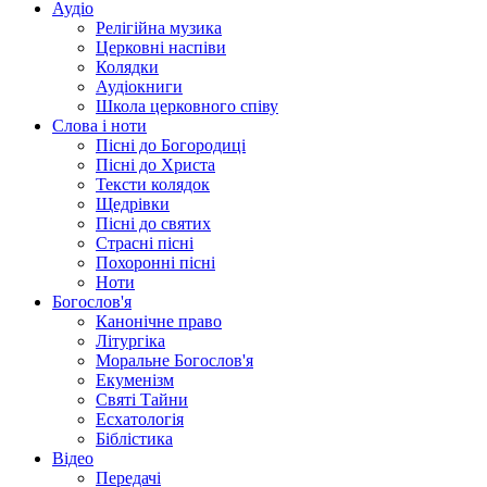
Аудіо
Релігійна музика
Церковні наспіви
Колядки
Аудіокниги
Школа церковного співу
Слова і ноти
Пісні до Богородиці
Пісні до Христа
Тексти колядок
Щедрівки
Пісні до святих
Страсні пісні
Похоронні пісні
Ноти
Богослов'я
Канонічне право
Літургіка
Моральне Богослов'я
Екуменізм
Святі Тайни
Есхатологія
Біблістика
Відео
Передачі