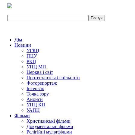
Дім
Новини
УГКЦ
ПЦУ
РКЦ
УПЦ МП
Церква і світ
Протестантські спільноти
Фоторепортаж
Інтерв'ю
Точка зору
Анонси
УПЦ КП
УАПЦ
Фільми
Християнські фільми
Документальні фільми
Релігійні мультфільми