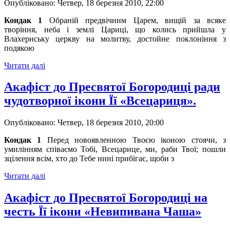
Опубліковано: Четвер, 18 березня 2010, 22:00
Кондак 1
Обраній предвічним Царем, вищій за всяке
творіння, неба і землі Цариці, що колись прийшла у
Влахернську церкву на молитву, достойне поклоніння з
подякою
Читати далі
Акафіст до Пресвятої Богородиці ради
чудотворної ікони Її «Всецариця».
Опубліковано: Четвер, 18 березня 2010, 20:00
Кондак 1
Перед новоявленною Твоєю іконою стоячи, з
умилінням співаємо Тобі, Всецарице, ми, раби Твої; пошли
зцілення всім, хто до Тебе нині прибігає, щоби з
Читати далі
Акафіст до Пресвятої Богородиці на
честь Її ікони «Невипивана Чаша»