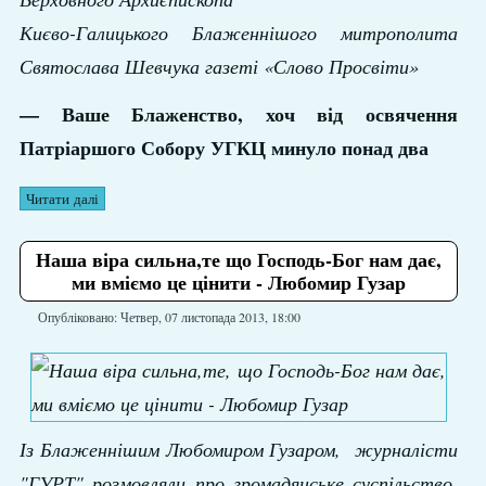
Києво-Галицького Блаженнішого митрополита
Святослава Шевчука газеті «Слово Просвіти»
— Ваше Блаженство, хоч від освячення
Патріаршого Собору УГКЦ минуло понад два
Читати далі
Наша віра сильна,те що Господь-Бог нам дає,
ми вміємо це цінити - Любомир Гузар
Опубліковано: Четвер, 07 листопада 2013, 18:00
Із Блаженнішим Любомиром Гузаром, журналісти
"ГУРТ" розмовляли про громадянське суспільство,