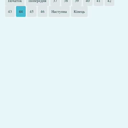
Початок
Попередня
37
38
39
40
41
42
43
44
45
46
Наступна
Кінець