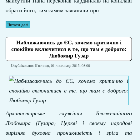
майбутній Папа переконав кардиналів на конклаві
обрати його, тим самим заявивши про
Читати далі
Наближаючись до ЄС, хочемо критично і
спокійно включитися в те, що там є доброго:
Любомир Гузар
Опубліковано: П'ятниця, 01 листопада 2013, 08:00
Архипастирське служіння Блаженнішого
Любомира (Гузара) Церкві і своєму народові
вирізняє духовна проникливість і зріла та