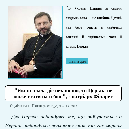
“
В Україні Церква зі своїми
людьми, вона — це глибина її душі,
яка бере участь в найбільш
важливі й вирішальні часи її
історії. Церква
Читати далі
"Якщо влада діє незаконно, то Церква не
може стати на її боці", - патріарх Філарет
Опубліковано: П'ятниця, 06 грудня 2013, 20:00
Для Церкви небайдуже те, що відбувається в
Україні, небайдуже пролиття крові під час мирних