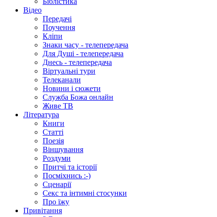
Біблістика
Відео
Передачі
Поучення
Кліпи
Знаки часу - телепередача
Для Душі - телепередача
Днесь - телепередача
Віртуальні тури
Телеканали
Новини і сюжети
Служба Божа онлайн
Живе ТВ
Література
Книги
Статті
Поезія
Віншування
Роздуми
Притчі та історії
Посміхнись :-)
Сценарії
Секс та інтимні стосунки
Про їжу
Привітання