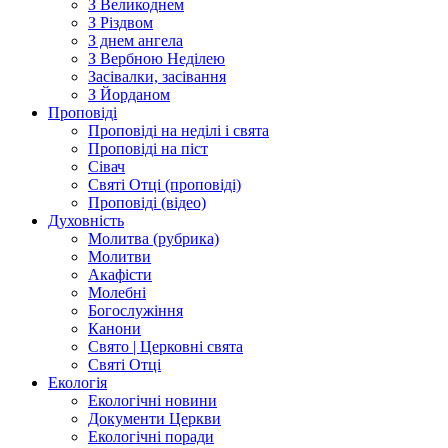
З Великоднем
З Різдвом
З днем ангела
З Вербною Неділею
Засівалки, засівання
З Йорданом
Проповіді
Проповіді на неділі і свята
Проповіді на піст
Сівач
Святі Отці (проповіді)
Проповіді (відео)
Духовність
Молитва (рубрика)
Молитви
Акафісти
Молебні
Богослужіння
Канони
Свято | Церковні свята
Святі Отці
Екологія
Екологічні новини
Документи Церкви
Екологічні поради