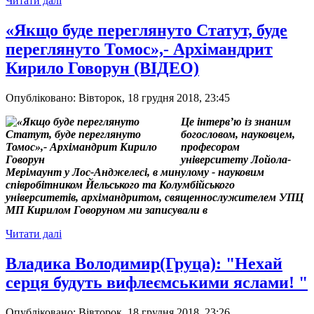
Читати далі
«Якщо буде переглянуто Статут, буде
переглянуто Томос»,- Архімандрит
Кирило Говорун (ВІДЕО)
Опубліковано: Вівторок, 18 грудня 2018, 23:45
Це інтерв’ю із знаним
богословом, науковцем,
професором
університету Лойола-
Мерімаунт у Лос-Анджелесі, в минулому - науковим
співробітником Йельського та Колумбійського
університетів, архімандритом, священнослужителем УПЦ
МП Кирилом Говоруном ми записували в
Читати далі
Владика Володимир(Груца): "Нехай
серця будуть вифлеємськими яслами! "
Опубліковано: Вівторок, 18 грудня 2018, 23:26