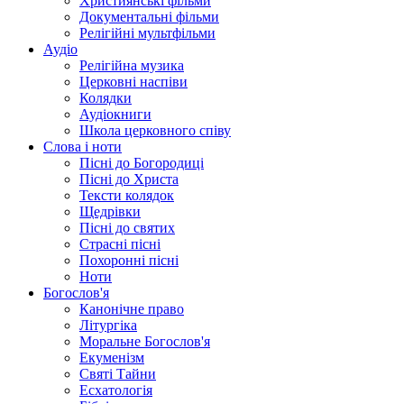
Християнські фільми
Документальні фільми
Релігійні мультфільми
Аудіо
Релігійна музика
Церковні наспіви
Колядки
Аудіокниги
Школа церковного співу
Слова і ноти
Пісні до Богородиці
Пісні до Христа
Тексти колядок
Щедрівки
Пісні до святих
Страсні пісні
Похоронні пісні
Ноти
Богослов'я
Канонічне право
Літургіка
Моральне Богослов'я
Екуменізм
Святі Тайни
Есхатологія