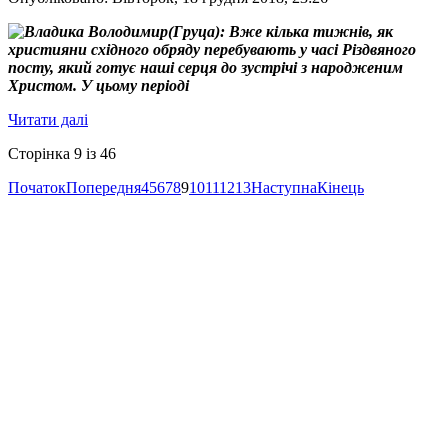
Вже кілька тижнів, як
християни східного обряду перебувають у часі Різдвяного
посту, який готує наші серця до зустрічі з народженим
Христом. У цьому періоді
Читати далі
Сторінка 9 із 46
Початок
Попередня
4
5
6
7
8
9
10
11
12
13
Наступна
Кінець