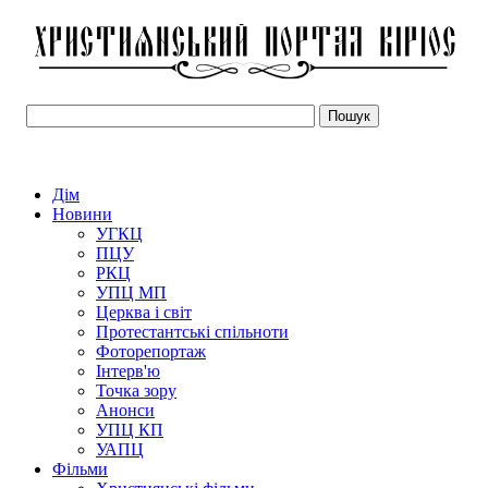
Дім
Новини
УГКЦ
ПЦУ
РКЦ
УПЦ МП
Церква і світ
Протестантські спільноти
Фоторепортаж
Інтерв'ю
Точка зору
Анонси
УПЦ КП
УАПЦ
Фільми