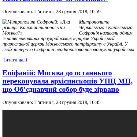
Опубліковано: П'ятниця, 28 грудня 2018, 10:59
Митрополита
Черкаського і Канівського
Софронія називали одним
із найвпливовіших проукраїнських ієрархів Української
православної церкви Московського патріархату в Україні. У
своїх інтерв’ю Софроній неодноразово наголошував: українські
Читати далі
Епіфаній: Москва до останнього
переконувала архієпископів УПЦ МП,
що Об'єднавчий собор буде зірвано
Опубліковано: П'ятниця, 28 грудня 2018, 10:45