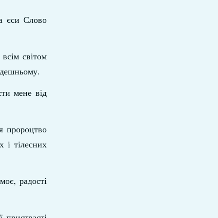
а єси Слово
 всім світом
йдешньому.
сти мене від
ся пророцтво
х і тілесних
моє, радості
 пристрасті