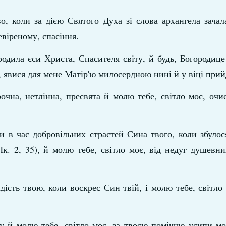
, коли за дією Святого Духа зі слова архангела зачал
евіреному, спасіння.
одила єси Христа, Спасителя світу, й будь, Богородице
є, явися для мене Матір'ю милосердною нині й у віці при
чна, нетлінна, пресвята й молю тебе, світло моє, очи
и в час добровільних страстей Сина твого, коли збуло
. 2, 35), й молю тебе, світло моє, від недуг душевни
сть твою, коли воскрес Син твій, і молю тебе, світло 
й молю тебе, світло моє, за твоєю поміччю усипи мої