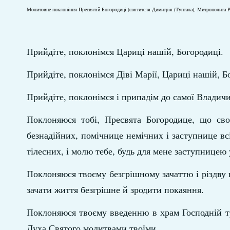
Молитовне поклоніння Пресвятій Богородиці (святителя Димитрія (Туптала), Митрополита Р
Прийдіте, поклонімся Цариці нашій, Богородиці.
Прийдіте, поклонімся Діві Марії, Цариці нашій, Б
Прийдіте, поклонімся і припадім до самої Владичи
Поклоняюся тобі, Пресвята Богородице, що свої
безнадійних, помічнице немічних і заступнице всі
тілесних, і молю тебе, будь для мене заступницею 
Поклоняюся твоєму безгрішному зачаттю і різдву в
зачати життя безгрішне й зродити покаяння.
Поклоняюся твоєму введенню в храм Господній т
Духа Святого молитвами твоїми.