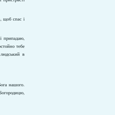
, щоб спас і
ші припадаю,
остойно тебе
 людський в
Бога нашого.
 Богородицю,