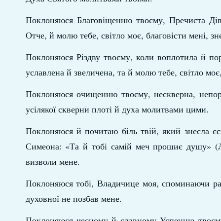
Поклоняюся Благовіщенню твоєму, Пречиста Діво
Отче, й молю тебе, світло моє, благовісти мені, зн
Поклоняюся Різдву твоєму, коли воплотила й пор
уславлена й звеличена, та й молю тебе, світло мо
Поклоняюся очищенню твоєму, нескверна, непоро
усілякої скверни плоті й духа молитвами цими.
Поклоняюся й почитаю біль твій, який знесла єс
Симеона: «Та й тобі самій меч прошиє душу» (Лк
визволи мене.
Поклоняюся тобі, Владичице моя, споминаючи раді
духовної не позбав мене.
Поклоняюся чесному й славному Успенню твоєму 