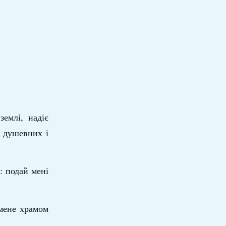
емлі, надіє
д душевних і
: подай мені
мене храмом