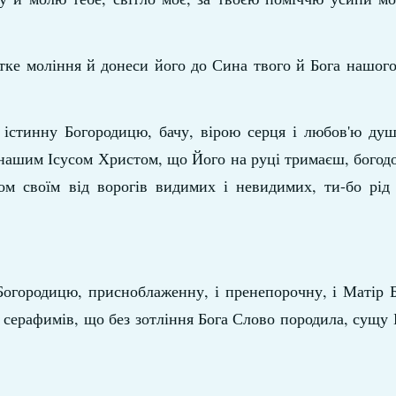
ке моління й донеси його до Сина твого й Бога нашого
, істинну Богородицю, бачу, вірою серця і любов'ю ду
нашим Ісусом Христом, що Його на руці тримаєш, богод
ом своїм від ворогів видимих і невидимих, ти-бо рід
Богородицю, присноблаженну, і пренепорочну, і Матір 
д серафимів, що без зотління Бога Слово породила, сущу