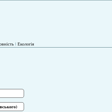
овність
Екологія
вського)