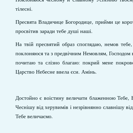
тілесні.
Пресвята Владичице Богородице, прийми це корот
просвітив заради тебе душі наші.
На твій пресвятий образ споглядаю, немов тебе
поклоняюся та з предвічним Немовлям, Господом 
почитаю та слізно благаю: покрий мене покров
Царство Небесне ввела єси. Амінь.
Достойно є воістину величати блаженною Тебе, 
Чеснішу від херувимів і незрівнянно славнішу ві
Тебе величаємо.