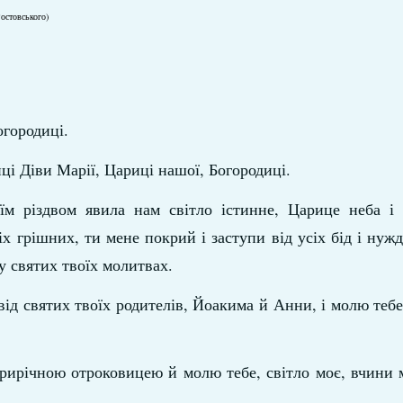
остовського)
огородиці.
ці Діви Марії, Цариці нашої, Богородиці.
м різдвом явила нам світло істинне, Царице неба і з
х грішних, ти мене покрий і заступи від усіх бід і нуж
у святих твоїх молитвах.
ід святих твоїх родителів, Йоакима й Анни, і молю тебе
рирічною отроковицею й молю тебе, світло моє, вчини 