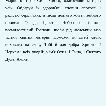
Марію Матір'ю Сина Свого, благослови матерів
усіх. Обдаруй їх здоров'ям, сповни спокоєм і
радістю серця їхні, а після довгого життя земного
приведи їх до Царства Небесного. Учини,
всемилостивий Господи, щоби рід людський мав
тільки святих матерів. Поможи їм дітей своїх
виховати на славу Тобі й для добра Христової
Церкви і всіх людей; в ім'я Отця, і Сина, і Святого
Духа. Амінь.