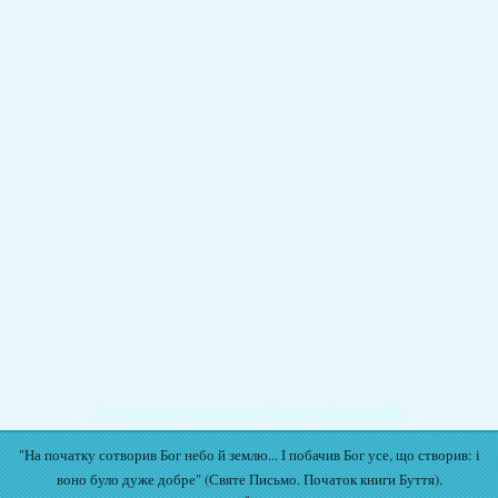
Подати записку на молитву Богослужіння онлайн
"На початку сотворив Бог небо й землю... І побачив Бог усе, що створив: і
воно було дуже добре" (Святе Письмо. Початок книги Буття).